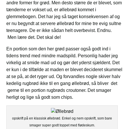
andre former for grød. Men desto større de er blevet, som
tænderne er vokset ud, er øllebrød kommet i
glemmebogen. Det har jeg så taget konsekvensen af og
er nu begyndt at servere øllebrød for mine tre evig sultne
teenagere. De er ikke sådan helt overbevist. Endnu.
Men lære det. Det skal de!
En portion som den her grød passer også godt ind i
tidens trend med mindre madspild. Personlig hader jeg
virkelig at smide mad ud og gør det yderst sjældent. Det
er kun i de tilfælde at maden er blevet decideret skummel
at se på, at det ryger ud. Og forvandles nogle skiver halv
kedelig rugbrød ikke til en gang øllebrød, så bliver det
gerne til en portion rugbrøds croutoner. Det smager
herligt og lige så godt som chips.
opskrift på en klassisk øllebrød. Enkel og nem opskrift, som bare
smager super godt toppet med flødeskum.