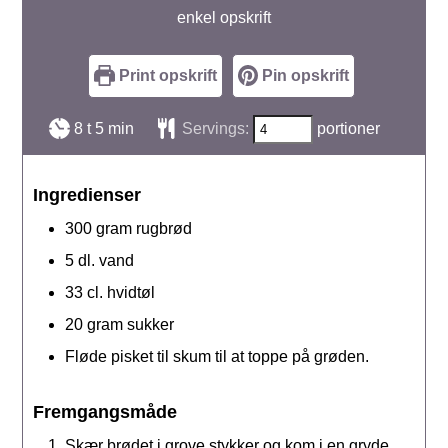
enkel opskrift
Print opskrift
Pin opskrift
timer
minutter
8
t
5
min
Servings:
portioner
Ingredienser
300
gram
rugbrød
5
dl.
vand
33
cl.
hvidtøl
20
gram
sukker
Fløde pisket til skum til at toppe på grøden.
Fremgangsmåde
Skær brødet i grove stykker og kom i en gryde