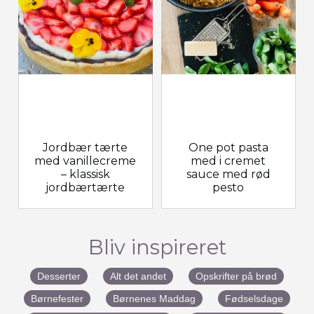
Jordbær tærte
One pot pasta
med vanillecreme
med i cremet
– klassisk
sauce med rød
jordbærtærte
pesto
Bliv inspireret
Desserter
Alt det andet
Opskrifter på brød
Børnefester
Børnenes Maddag
Fødselsdage