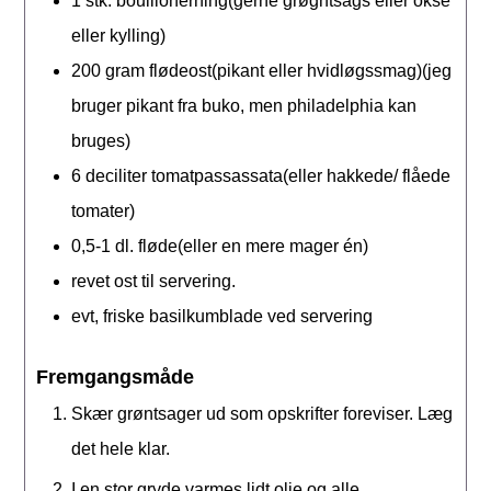
1
stk.
boullionerning(gerne grøgntsags eller okse
eller kylling)
200
gram
flødeost(pikant eller hvidløgssmag)(jeg
bruger pikant fra buko, men philadelphia kan
bruges)
6
deciliter
tomatpassassata(eller hakkede/ flåede
tomater)
0,5-1
dl.
fløde(eller en mere mager én)
revet ost til servering.
evt, friske basilkumblade ved servering
Fremgangsmåde
Skær grøntsager ud som opskrifter foreviser. Læg
det hele klar.
I en stor gryde varmes lidt olie og alle