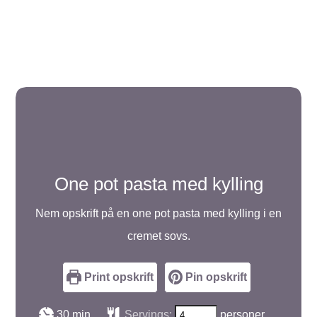
One pot pasta med kylling
Nem opskrift på en one pot pasta med kylling i en
cremet sovs.
Print opskrift
Pin opskrift
minutter
30
min
Servings:
personer