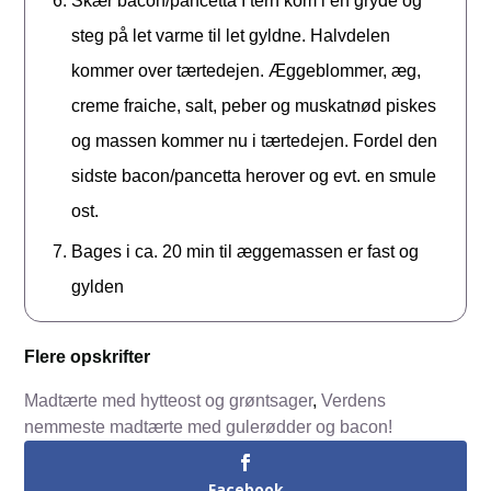
Skær bacon/pancetta I tern kom i en gryde og
steg på let varme til let gyldne. Halvdelen
kommer over tærtedejen. Æggeblommer, æg,
creme fraiche, salt, peber og muskatnød piskes
og massen kommer nu i tærtedejen. Fordel den
sidste bacon/pancetta herover og evt. en smule
ost.
Bages i ca. 20 min til æggemassen er fast og
gylden
Flere opskrifter
Madtærte med hytteost og grøntsager
,
Verdens
nemmeste madtærte med gulerødder og bacon!
Facebook