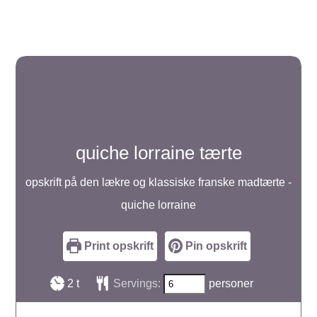
quiche lorraine tærte
opskrift på den lækre og klassiske franske madtærte -
quiche lorraine
Print opskrift
Pin opskrift
timer
2
t
Servings:
personer