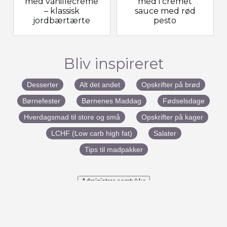
med vanillecreme
med i cremet
– klassisk
sauce med rød
jordbærtærte
pesto
Bliv inspireret
Desserter
Alt det andet
Opskrifter på brød
Børnefester
Børnenes Maddag
Fødselsdage
Hverdagsmad til store og små
Opskrifter på kager
LCHF (Low carb high fat)
Salater
Tips til madpakker
Administrer samtykke
#BenedictesMad