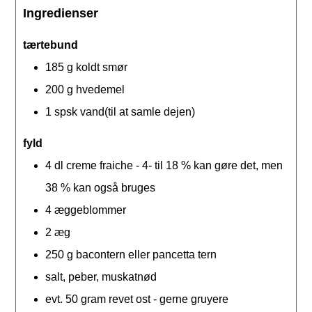
Ingredienser
tærtebund
185
g
koldt smør
200
g
hvedemel
1
spsk
vand(til at samle dejen)
fyld
4
dl
creme fraiche - 4- til 18 % kan gøre det, men
38 % kan også bruges
4
æggeblommer
2
æg
250
g
bacontern eller pancetta tern
salt, peber, muskatnød
evt. 50 gram revet ost - gerne gruyere