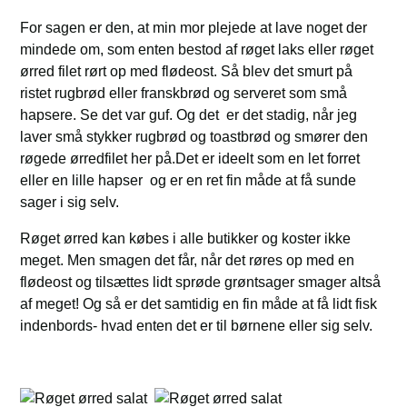
For sagen er den, at min mor plejede at lave noget der
mindede om, som enten bestod af røget laks eller røget
ørred filet rørt op med flødeost. Så blev det smurt på
ristet rugbrød eller franskbrød og serveret som små
hapsere. Se det var guf. Og det er det stadig, når jeg
laver små stykker rugbrød og toastbrød og smører den
røgede ørredfilet her på.Det er ideelt som en let forret
eller en lille hapser og er en ret fin måde at få sunde
sager i sig selv.
Røget ørred kan købes i alle butikker og koster ikke
meget. Men smagen det får, når det røres op med en
flødeost og tilsættes lidt sprøde grøntsager smager altså
af meget! Og så er det samtidig en fin måde at få lidt fisk
indenbords- hvad enten det er til børnene eller sig selv.