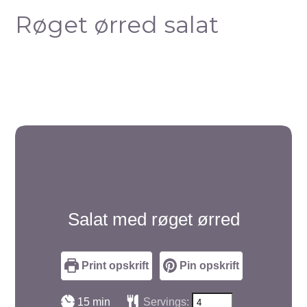
Røget ørred salat
Salat med røget ørred
Print opskrift
Pin opskrift
minutter
15
min
Servings: