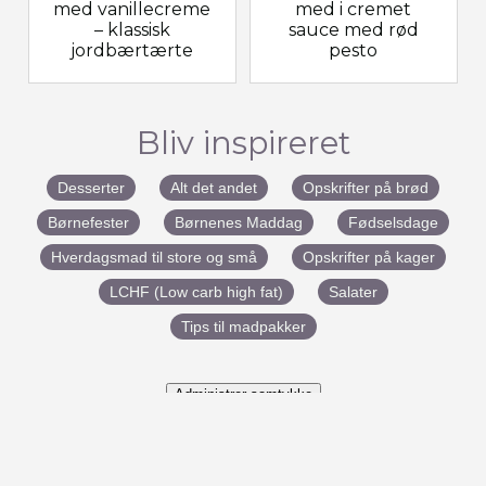
med vanillecreme
med i cremet
– klassisk
sauce med rød
jordbærtærte
pesto
Bliv inspireret
Desserter
Alt det andet
Opskrifter på brød
Børnefester
Børnenes Maddag
Fødselsdage
Hverdagsmad til store og små
Opskrifter på kager
LCHF (Low carb high fat)
Salater
Tips til madpakker
Administrer samtykke
#BenedictesMad