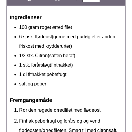
Ingredienser
100
gram
røget ørred filet
6
spsk.
flødeost(gerne med purløg eller anden
friskost med krydderurter)
1/2
stk.
Citron(saften heraf)
1
stk.
forårsløg(finthakket)
1
dl
fithakket pebefrugt
salt og peber
Fremgangsmåde
Rør den røgede ørredfilet med flødeost.
Finhak peberfrugt og forårsløg og vend i
flødeosten/ørredfileten. Smag til med citronsaft,