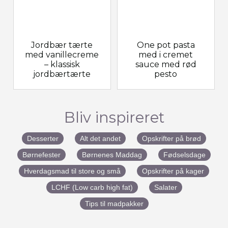
Jordbær tærte
One pot pasta
med vanillecreme
med i cremet
– klassisk
sauce med rød
jordbærtærte
pesto
Bliv inspireret
Desserter
Alt det andet
Opskrifter på brød
Børnefester
Børnenes Maddag
Fødselsdage
Hverdagsmad til store og små
Opskrifter på kager
LCHF (Low carb high fat)
Salater
Tips til madpakker