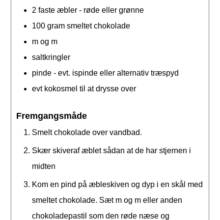
2
faste æbler - røde eller grønne
100
gram
smeltet chokolade
m og m
saltkringler
pinde - evt. ispinde eller alternativ træspyd
evt kokosmel til at drysse over
Fremgangsmåde
Smelt chokolade over vandbad.
Skær skiveraf æblet sådan at de har stjernen i
midten
Kom en pind på æbleskiven og dyp i en skål med
smeltet chokolade. Sæt m og m eller anden
chokoladepastil som den røde næse og