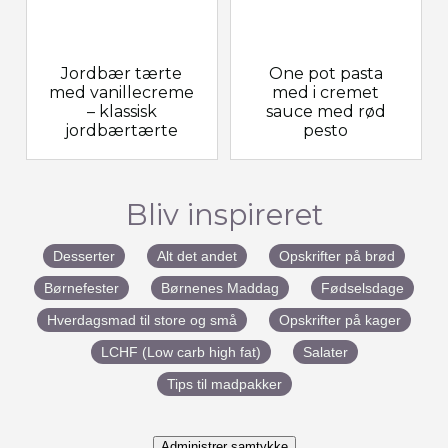
Jordbær tærte
One pot pasta
med vanillecreme
med i cremet
– klassisk
sauce med rød
jordbærtærte
pesto
Bliv inspireret
Desserter
Alt det andet
Opskrifter på brød
Børnefester
Børnenes Maddag
Fødselsdage
Hverdagsmad til store og små
Opskrifter på kager
LCHF (Low carb high fat)
Salater
Tips til madpakker
Administrer samtykke