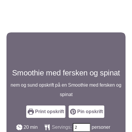
Smoothie med fersken og spinat
nem og sund opskrift på en Smoothie med fersken og
spinat
Print opskrift
Pin opskrift
minutter
20
min
Servings:
personer