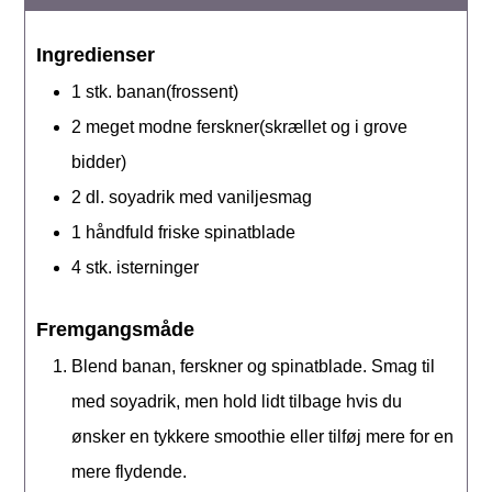
Ingredienser
1
stk.
banan(frossent)
2
meget modne ferskner(skrællet og i grove
bidder)
2
dl.
soyadrik med vaniljesmag
1
håndfuld
friske spinatblade
4
stk.
isterninger
Fremgangsmåde
Blend banan, ferskner og spinatblade. Smag til
med soyadrik, men hold lidt tilbage hvis du
ønsker en tykkere smoothie eller tilføj mere for en
mere flydende.