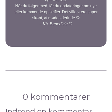
Når du følger med, får du opdateringer om nye
eller kommende opskrifter. Det ville være super
skønt, at mødes derinde 🤍
–
Kh. Benedicte
🤍
0 kommentarer
Indsend en kommentar