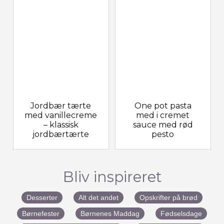
Jordbær tærte
One pot pasta
med vanillecreme
med i cremet
– klassisk
sauce med rød
jordbærtærte
pesto
Bliv inspireret
Desserter
Alt det andet
Opskrifter på brød
Børnefester
Børnenes Maddag
Fødselsdage