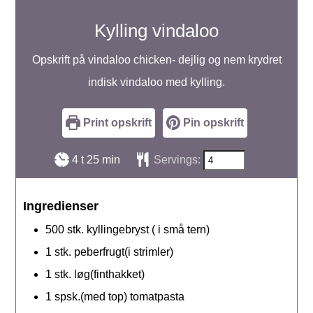
Kylling vindaloo
Opskrift på vindaloo chicken- dejlig og nem krydret
indisk vindaloo med kylling.
Print opskrift
Pin opskrift
timer
minutter
4
t
25
min
Servings:
Ingredienser
500
stk.
kyllingebryst ( i små tern)
1
stk.
peberfrugt(i strimler)
1
stk.
løg(finthakket)
1
spsk.(med top)
tomatpasta