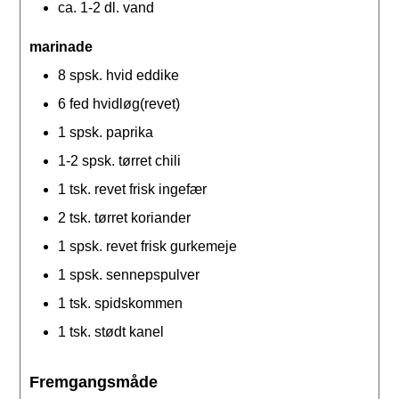
ca. 1-2
dl.
vand
marinade
8
spsk.
hvid eddike
6
fed
hvidløg(revet)
1
spsk.
paprika
1-2
spsk.
tørret chili
1
tsk.
revet frisk ingefær
2
tsk.
tørret koriander
1
spsk.
revet frisk gurkemeje
1
spsk.
sennepspulver
1
tsk.
spidskommen
1
tsk.
stødt kanel
Fremgangsmåde