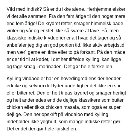
Vild med indisk? Så er du ikke alene. Herhjemme elsker
vi det alle sammen. Fra den fem årige til den noget mere
end fem årige! De krydret retter, smager himmelsk både
vinter og vår og er slet ikke så svære at lave. Få, men
klassiske indiske krydderier er alt hvad det tager og så
anbefaler jeg dig en god portion tid. Ikke aktiv arbejdstid,
men vær´ gerne en time eller to på forkant. På den måde
er der tid til at kødet, i det her tilfælde kylling, kan ligge
og tage smag i marinaden. Det gør hele forskellen.
Kylling vindaoo er har en hovedingrediens der hedder
eddike og selvom det lyder underligt er det ikke en sur
eller bitter ret. Den er helt tilpas krydret og smager herligt
og helt anderledes end de dejlige klassikere som butter
chicken eller tikka chicken masala, som også er super
dejlige. Den her opskrift på vindaloo med kylling
indeholder ikke yoghurt, som mange indiske retter gør.
Det er det der gør hele forskellen.