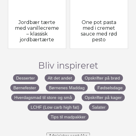
Jordbær tærte
One pot pasta
med vanillecreme
med i cremet
– klassisk
sauce med rød
jordbærtærte
pesto
Bliv inspireret
Desserter
Alt det andet
Opskrifter på brød
Børnefester
Børnenes Maddag
Fødselsdage
Hverdagsmad til store og små
Opskrifter på kager
LCHF (Low carb high fat)
Salater
Tips til madpakker
Administrer samtykke