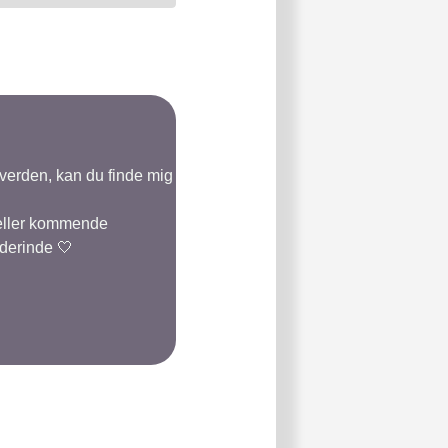
-verden, kan du finde mig
 eller kommende
 derinde 🤍