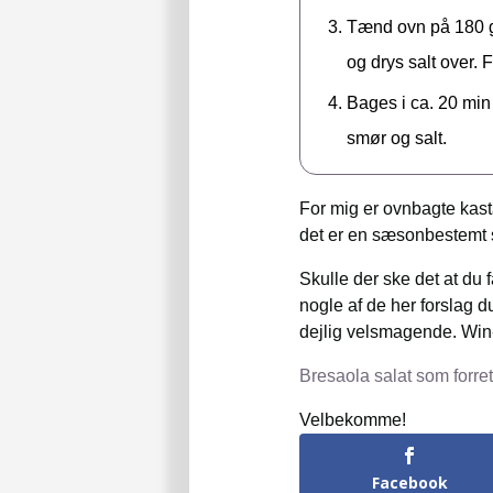
Tænd ovn på 180 gr
og drys salt over. 
Bages i ca. 20 min
smør og salt.
For mig er ovnbagte kasta
det er en sæsonbestemt s
Skulle der ske det at du f
nogle af de her forslag d
dejlig velsmagende. Win-
Bresaola salat som forret
Velbekomme!
Facebook