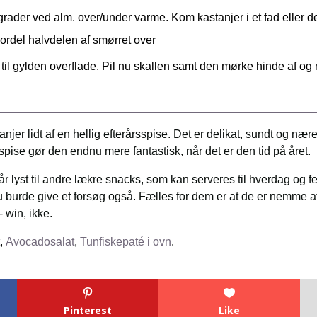
ader ved alm. over/under varme. Kom kastanjer i et fad eller 
Fordel halvdelen af smørret over
 til gylden overflade. Pil nu skallen samt den mørke hinde af og
njer lidt af en hellig efterårsspise. Det er delikat, sundt og næ
pise gør den endnu mere fantastisk, når det er den tid på året.
år lyst til andre lækre snacks, som kan serveres til hverdag og fes
u burde give et forsøg også. Fælles for dem er at de er nemme at
 win, ikke.
,
Avocadosalat
,
Tunfiskepaté i ovn
.
Pinterest
Like