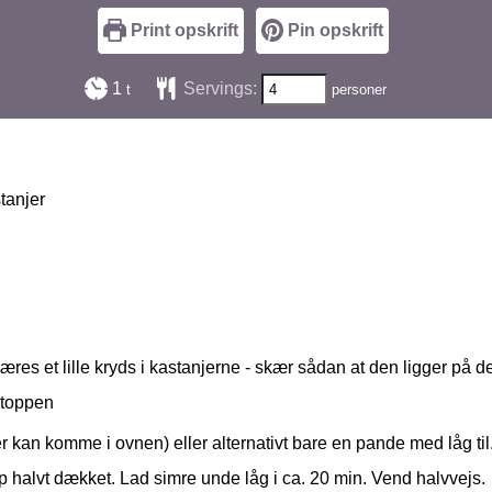
Print opskrift
Pin opskrift
time
1
Servings:
t
personer
tanjer
res et lille kryds i kastanjerne - skær sådan at den ligger på d
i toppen
 kan komme i ovnen) eller alternativt bare en pande med låg ti
p halvt dækket. Lad simre unde låg i ca. 20 min. Vend halvvejs.