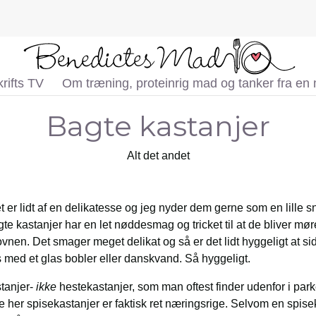
rifts TV
Om træning, proteinrig mad og tanker fra en
Bagte kastanjer
Alt det andet
t er lidt af en delikatesse og jeg nyder dem gerne som en lille
gte kastanjer har en let nøddesmag og tricket til at de bliver møre
nen. Det smager meget delikat og så er det lidt hyggeligt at si
 med et glas bobler eller danskvand. Så hyggeligt.
stanjer-
ikke
hestekastanjer, som man oftest finder udenfor i pa
e her spisekastanjer er faktisk ret næringsrige. Selvom en spise