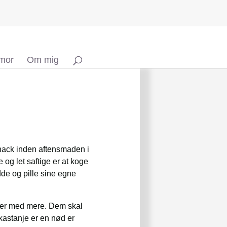
 mor
Om mig
 snack inden aftensmaden i
 og let saftige er at koge
dde og pille sine egne
rker med mere. Dem skal
kastanje er en nød er