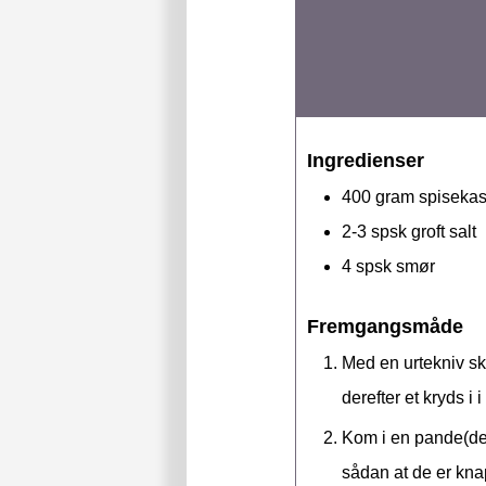
Ingredienser
400
gram
spisekas
2-3
spsk
groft salt
4
spsk
smør
Fremgangsmåde
Med en urtekniv skæ
derefter et kryds i 
Kom i en pande(der
sådan at de er kna