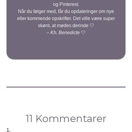
og Pinterest.
Når du følger med, får du opdateringer om nye
eller kommende opskrifter. Det ville være super
skønt, at mødes derinde 🤍
–
Kh. Benedicte
🤍
11 Kommentarer