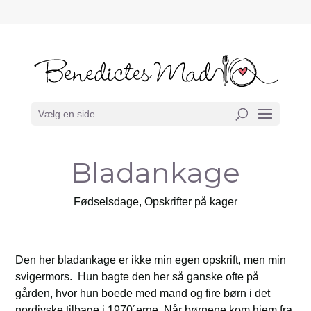
Vælg en side
Bladankage
Fødselsdage
,
Opskrifter på kager
Den her bladankage er ikke min egen opskrift, men min
svigermors. Hun bagte den her så ganske ofte på
gården, hvor hun boede med mand og fire børn i det
nordjyske tilbage i 1970´erne. Når børnene kom hjem fra