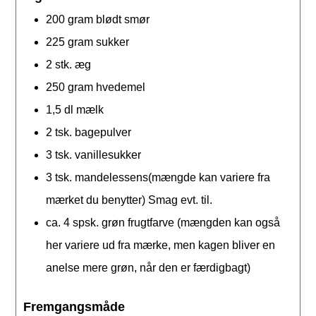
200
gram
blødt smør
225
gram
sukker
2
stk.
æg
250
gram
hvedemel
1,5
dl
mælk
2
tsk.
bagepulver
3
tsk.
vanillesukker
3
tsk.
mandelessens(mængde kan variere fra
mærket du benytter) Smag evt. til.
ca. 4
spsk.
grøn frugtfarve (mængden kan også
her variere ud fra mærke, men kagen bliver en
anelse mere grøn, når den er færdigbagt)
Fremgangsmåde