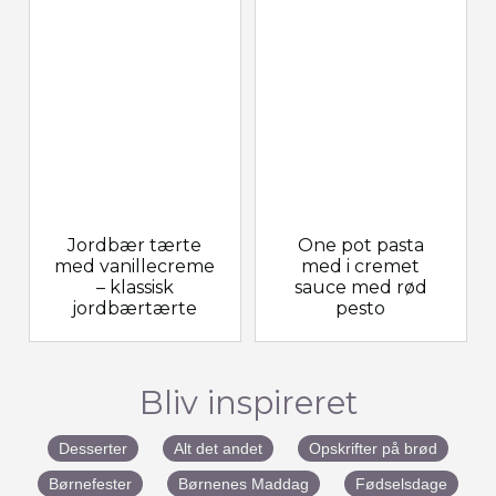
Jordbær tærte
One pot pasta
med vanillecreme
med i cremet
– klassisk
sauce med rød
jordbærtærte
pesto
Bliv inspireret
Desserter
Alt det andet
Opskrifter på brød
Børnefester
Børnenes Maddag
Fødselsdage