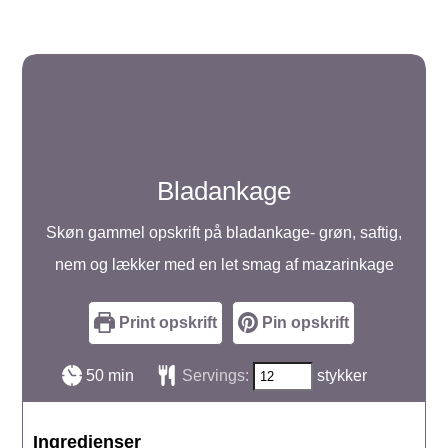
Bladankage
Skøn gammel opskrift på bladankage- grøn, saftig,
nem og lækker med en let smag af mazarinkage
Print opskrift
Pin opskrift
minutter
50
min
Servings:
stykker
Ingredienser