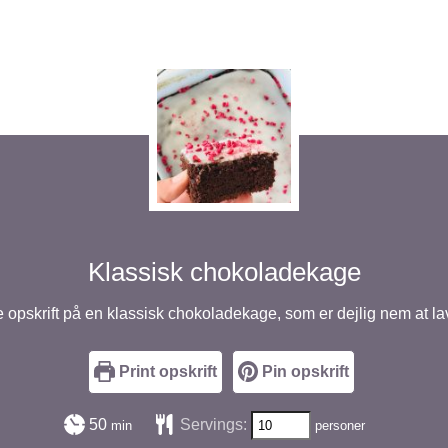
Klassisk chokoladekage
 opskrift på en klassisk chokoladekage, som er dejlig nem at la
Print opskrift
Pin opskrift
minutter
50
Servings:
min
personer