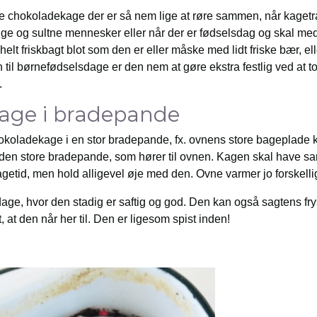
e chokoladekage der er så nem lige at røre sammen, når kagetr
unge og sultne mennesker eller når der er fødselsdag og skal me
n helt friskbagt blot som den er eller måske med lidt friske bær, e
en til børnefødselsdage er den nem at gøre ekstra festlig ved at 
.
age i bradepande
okoladekage i en stor bradepande, fx. ovnens store bageplade 
i den store bradepande, som hører til ovnen. Kagen skal have 
id, men hold alligevel øje med den. Ovne varmer jo forskellig
dage, hvor den stadig er saftig og god. Den kan også sagtens 
, at den når her til. Den er ligesom spist inden!