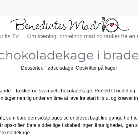
rifts TV
Om træning, proteinrig mad og tanker fra en
 chokoladekage i bra
Desserter
,
Fødselsdage
,
Opskrifter på kager
de – lækker og svampet chokoladekage. Perfekt til uddeling i s
 tager nemlig under en time at lave fra start til slut og kræver 
, som bare den sidste uges tid er blevet bagt fire gange herhjem
r opskriften bare sidder lige i skabet! Ingen finurligheder, igen
chokoladekage.