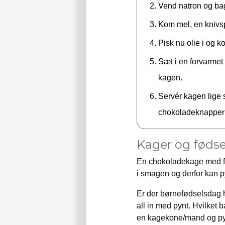
Vend natron og ba
Kom mel, en knivs
Pisk nu olie i og 
Sæt i en forvarmet 
kagen.
Servér kagen lige s
chokoladeknapper e
Kager og føds
En chokoladekage med få 
i smagen og derfor kan py
Er der børnefødselsdag h
all in med pynt. Hvilket 
en kagekone/mand og py