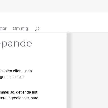
 mor
Om mig
depande
kolen eller til den
ingen eksotiske
me! Jo, det er da lidt
 sære ingredienser, bare