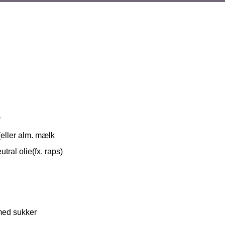
r
ller alm. mælk
tral olie(fx. raps)
med sukker