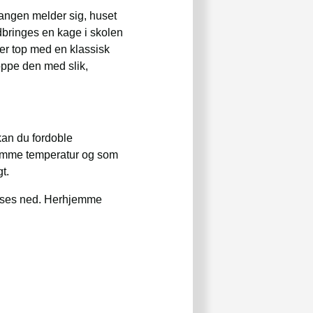
angen melder sig, huset
dbringes en kage i skolen
ller top med en klassisk
toppe den med slik,
kan du fordoble
samme temperatur og som
t.
fryses ned. Herhjemme