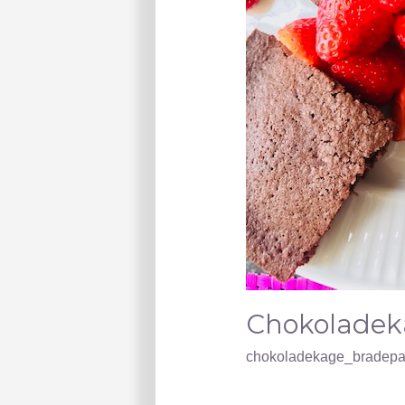
Chokoladek
chokoladekage_bradep