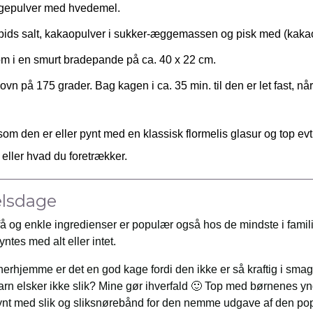
gepulver med hvedemel.
pids salt, kakaopulver i sukker-æggemassen og pisk med (kak
kom i en smurt bradepande på ca. 40 x 22 cm.
ovn på 175 grader. Bag kagen i ca. 35 min. til den er let fast, når
om den er eller pynt med en klassisk flormelis glasur og top evt
ller hvad du foretrækker.
elsdage
og enkle ingredienser er populær også hos de mindste i familie
ntes med alt eller intet.
erhjemme er det en god kage fordi den ikke er så kraftig i smag
barn elsker ikke slik? Mine gør ihverfald 🙂 Top med børnenes yn
nt med slik og sliksnørebånd for den nemme udgave af den p