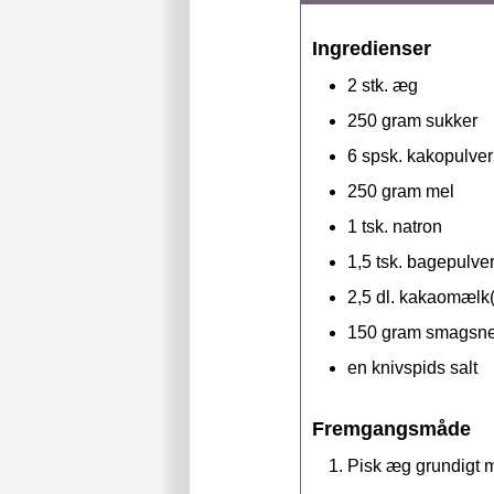
Ingredienser
2
stk.
æg
250
gram
sukker
6
spsk.
kakopulver
250
gram
mel
1
tsk.
natron
1,5
tsk.
bagepulve
2,5
dl.
kakaomælk(e
150
gram
smagsneu
en knivspids salt
Fremgangsmåde
Pisk æg grundigt 