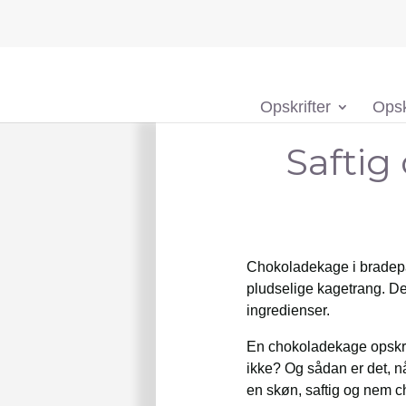
Opskrifter
Opsk
Saftig
Chokoladekage i bradepan
pludselige kagetrang. Den
ingredienser.
En chokoladekage opskrift
ikke? Og sådan er det, nå
en skøn, saftig og nem 