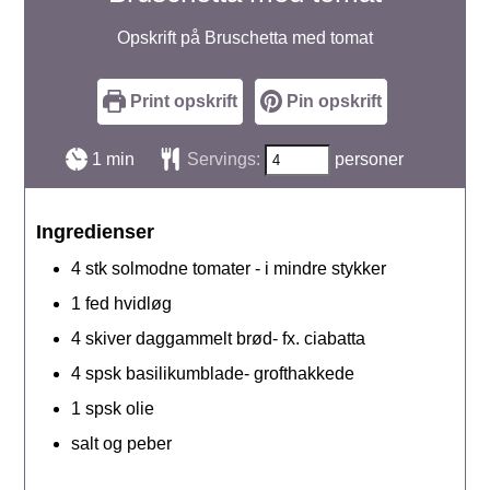
Opskrift på Bruschetta med tomat
Print opskrift
Pin opskrift
minut
1
min
Servings:
personer
Ingredienser
4
stk
solmodne tomater - i mindre stykker
1
fed
hvidløg
4
skiver
daggammelt brød- fx. ciabatta
4
spsk
basilikumblade- grofthakkede
1
spsk
olie
salt og peber