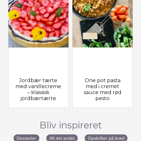
Jordbær tærte
One pot pasta
med vanillecreme
med i cremet
– klassisk
sauce med rød
jordbærtærte
pesto
Bliv inspireret
Desserter
Alt det andet
Opskrifter på brød