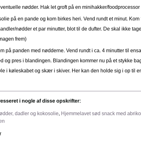
entuelle nødder. Hak let groft på en minihakker/foodprocessor
olie på en pande og kom birkes heri. Vend rundt et minut. Kom 
ndler/nødder et par minutter, blot til de dufter. De skal ikke t
smagen frem)
m på panden med nødderne. Vend rundt i ca. 4 minutter til ens
d og pres i blandingen. Blandingen kommer nu på et stykke bag
le i køleskabet og skær i skiver. Her kan den holde sig i op til 
esseret i nogle af disse opskrifter:
dder, dadler og kokosolie
,
Hjemmelavet sød snack med abriko
en