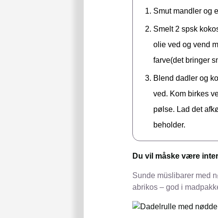
Smut mandler og ev
Smelt 2 spsk kokos
olie ved og vend ma
farve(det bringer 
Blend dadler og ko
ved. Kom birkes ve
pølse. Lad det afkø
beholder.
Du vil måske være inter
Sunde müslibarer med nø
abrikos – god i madpakk