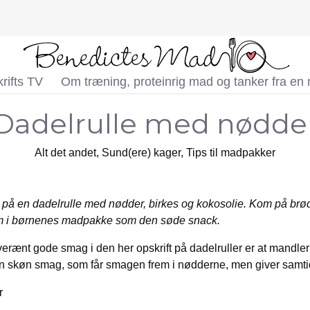
rifts TV
Om træning, proteinrig mad og tanker fra en
Dadelrulle med nødde
Alt det andet
,
Sund(ere) kager
,
Tips til madpakker
t på en dadelrulle med nødder, birkes og kokosolie. Kom på br
kom i børnenes madpakke som den søde snack.
rænt gode smag i den her opskrift på dadelruller er at mandlerne
n skøn smag, som får smagen frem i nødderne, men giver samtidi