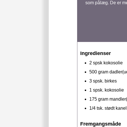
som pålæg. De er me
Ingredienser
2
spsk
kokosolie
500
gram
dadler(u
3
spsk.
birkes
1
spsk.
kokosolie
175
gram
mandler(
1/4
tsk.
stødt kanel
Fremgangsmåde