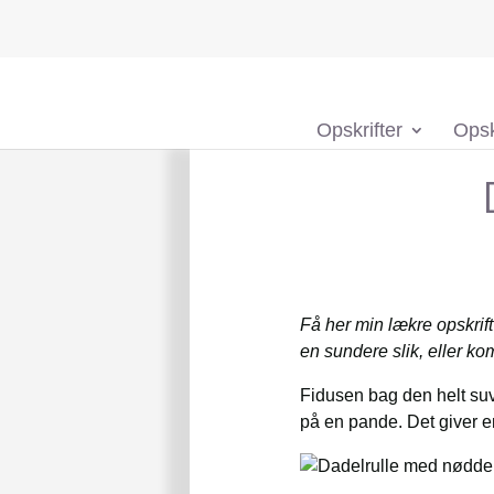
Opskrifter
Opsk
Få her min lækre opskrif
en sundere slik, eller 
Fidusen bag den helt suve
på en pande. Det giver e