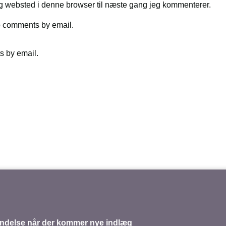
g websted i denne browser til næste gang jeg kommenterer.
up comments by email.
s by email.
mindelse når der kommer nye indlæg