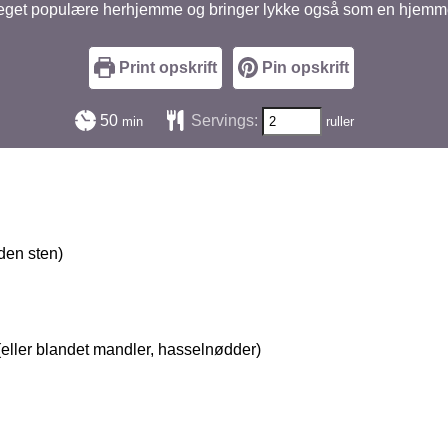
get populære herhjemme og bringer lykke også som en hjemm
Print opskrift
Pin opskrift
minutter
50
Servings:
min
ruller
den sten)
eller blandet mandler, hasselnødder)