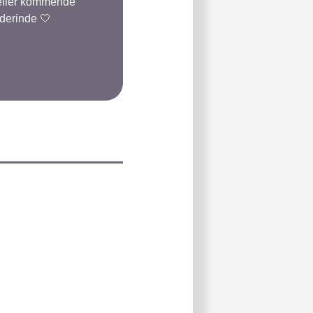
 eller kommende
 derinde 🤍