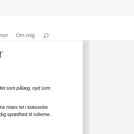
 mor
Om mig
r
ødet som pålæg, nyd som
 ristes let i kokosolie
g sprødhed til rullerne.