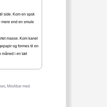
til side. Kom en spsk
age mere end en smule
artet masse. Kom kanel
epapir og formes til en
en måned i en tæt
ser
,
Müslibar med