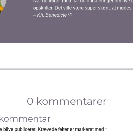
Når du følger med, får du opdateringer om nye
opskrifter. Det ville være super skønt, at mødes
–
Kh. Benedicte
🤍
0 kommentarer
 kommentar
e blive publiceret.
Krævede felter er markeret med
*