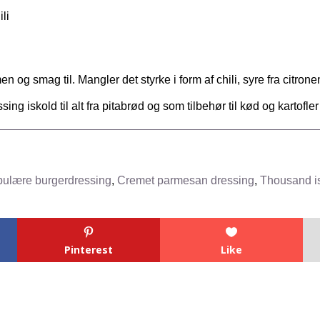
ili
 og smag til. Mangler det styrke i form af chili, syre fra citrone
ing iskold til alt fra pitabrød og som tilbehør til kød og kartofler
pulære burgerdressing
,
Cremet parmesan dressing
,
Thousand i
Pinterest
Like