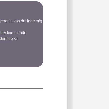
-verden, kan du finde mig
 eller kommende
 derinde 🤍