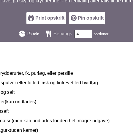
lavet på skyr og krydderurter - en fedtfattig alternativ til de mer
Print opskrift
Pin opskrift
minutter
15
Servings:
min
portioner
rydderurter, fx. purløg, eller persille
spulver eller to fed frisk og fintrevet fed hvidløg
og salt
lver(kan undlades)
nsaft
aise(men kan undlades for den helt magre udgave)
agurk(uden kerner)