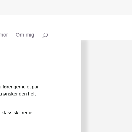
 mor
Om mig
lfører gerne et par
u ønsker den helt
en klassisk creme