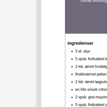
cremet dressing 
Ingredienser
3
dl.
skyr
5
spsk.
finthakket k
2
tsk.
tørret hvidløg
friskkværnet peber 
2
tsk.
tørret løgpu
en lille smule citro
2
spsk.
god mayonn
5
spsk.
finthakket 