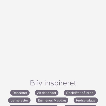
Bliv inspireret
Desserter
Alt det andet
Opskrifter på brød
Børnefester
Børnenes Maddag
Fødselsdage