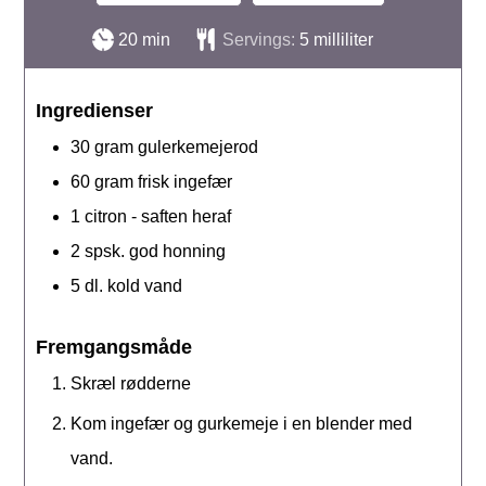
minutter
20
min
Servings:
5
milliliter
Ingredienser
30
gram
gulerkemejerod
60
gram
frisk ingefær
1
citron - saften heraf
2
spsk.
god honning
5
dl.
kold vand
Fremgangsmåde
Skræl rødderne
Kom ingefær og gurkemeje i en blender med
vand.