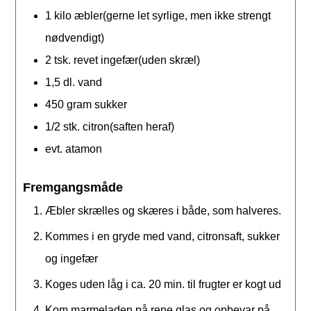
1
kilo
æbler(gerne let syrlige, men ikke strengt
nødvendigt)
2
tsk.
revet ingefær(uden skræl)
1,5
dl.
vand
450
gram
sukker
1/2
stk.
citron(saften heraf)
evt. atamon
Fremgangsmåde
Æbler skrælles og skæres i både, som halveres.
Kommes i en gryde med vand, citronsaft, sukker
og ingefær
Koges uden låg i ca. 20 min. til frugter er kogt ud
Kom marmeladen på rene glas og opbevar på