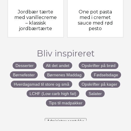
Jordbær tærte
One pot pasta
med vanillecreme
med i cremet
– klassisk
sauce med rød
jordbærtærte
pesto
Bliv inspireret
Desserter
Alt det andet
Opskrifter på brød
Børnefester
Børnenes Maddag
Fødselsdage
Hverdagsmad til store og små
Opskrifter på kager
LCHF (Low carb high fat)
Salater
Tips til madpakker
Administrer samtykke