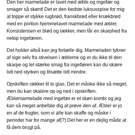
Den her marmelade er lavet med æble og ingefær og
smager så skønt! Det er den bedste luksusspise for mig
at toppe et stykke rugbrød, franskbrød eller knækbrød
med en portion hjemmelavet marmelade med æbler.
Konsistensen er blød og lækker, men får en skarphed fra
netop ingefæren.
Det holder altså kan jeg fortælle dig. Marmeladen tykner
af sige selv fra stivelsen i æblerne og er du ikke til den
skarpe og let stærke smag fra ingefæren kan du skære
lidt ned styrken og tilsætte lidt mindre.
Opskriften rækker til to glas. Det er måske ikke så meget,
men du kan skalere op og ned i opskriften.
Æblemarmelade med ingefær er et skøn kombi og jeg
kan så meget anbefale dig at prøve den af. Æbler er jo
en af de frugter, som vi alle kan skaffe og måske i
perioder har for mange af(?) Det her er en dejlig måde at
få dem brugt på.