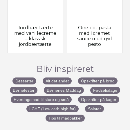
Jordbær tærte
One pot pasta
med vanillecreme
med i cremet
– klassisk
sauce med rød
jordbærtærte
pesto
Bliv inspireret
Desserter
Alt det andet
Opskrifter på brød
Børnefester
Børnenes Maddag
Fødselsdage
Hverdagsmad til store og små
Opskrifter på kager
LCHF (Low carb high fat)
Salater
Tips til madpakker