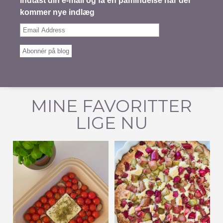
Indtast din e-mail og få en påmindelse når der
kommer nye indlæg
Email
Address
Abonnér på blog
MINE FAVORITTER
LIGE NU