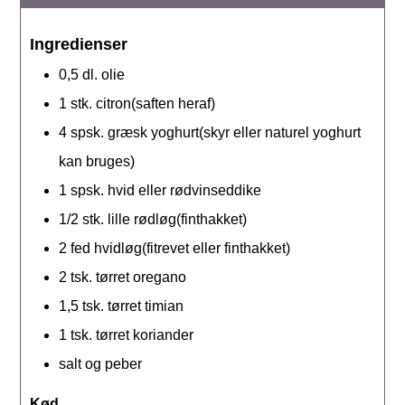
Ingredienser
0,5
dl.
olie
1
stk.
citron(saften heraf)
4
spsk.
græsk yoghurt(skyr eller naturel yoghurt
kan bruges)
1
spsk.
hvid eller rødvinseddike
1/2
stk. lille
rødløg(finthakket)
2
fed
hvidløg(fitrevet eller finthakket)
2
tsk.
tørret oregano
1,5
tsk.
tørret timian
1
tsk.
tørret koriander
salt og peber
Kød