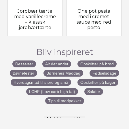
Jordbær tærte
One pot pasta
med vanillecreme
med i cremet
– klassisk
sauce med rød
jordbærtærte
pesto
Bliv inspireret
Desserter
Alt det andet
Opskrifter på brød
Børnefester
Børnenes Maddag
Fødselsdage
Hverdagsmad til store og små
Opskrifter på kager
LCHF (Low carb high fat)
Salater
Tips til madpakker
Administrer samtykke