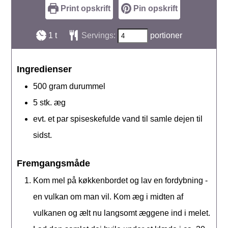
Print opskrift
Pin opskrift
time
1
t
Servings:
portioner
Ingredienser
500
gram
durummel
5
stk.
æg
evt. et par spiseskefulde vand til samle dejen til
sidst.
Fremgangsmåde
Kom mel på køkkenbordet og lav en fordybning -
en vulkan om man vil. Kom æg i midten af
vulkanen og ælt nu langsomt æggene ind i melet.