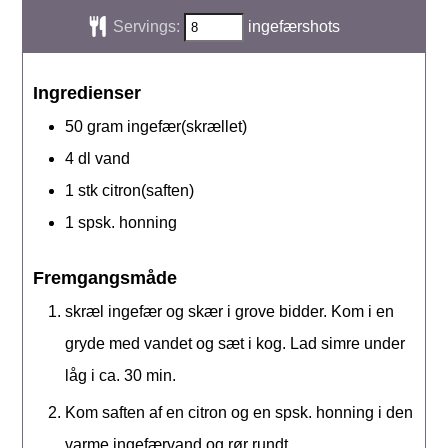
Servings:
ingefærshots
Ingredienser
50
gram
ingefær(skrællet)
4
dl
vand
1
stk
citron(saften)
1
spsk.
honning
Fremgangsmåde
skræl ingefær og skær i grove bidder. Kom i en
gryde med vandet og sæt i kog. Lad simre under
låg i ca. 30 min.
Kom saften af en citron og en spsk. honning i den
varme ingefærvand og rør rundt.