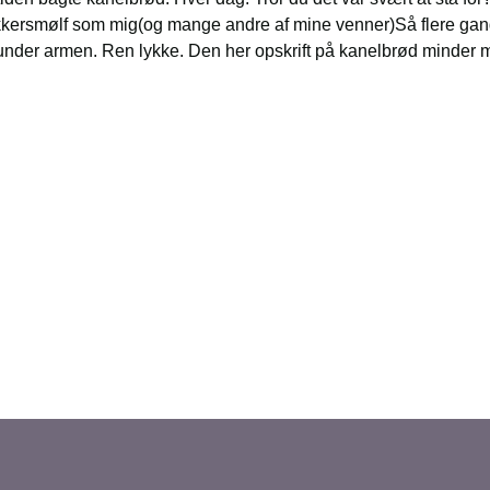
 sukkersmølf som mig(og mange andre af mine venner)Så flere ga
under armen. Ren lykke. Den her opskrift på kanelbrød minder 
d