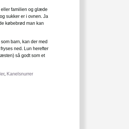
v eller familien og glæde
og sukker er i ovnen. Ja
d de købebrød man kan
et som barn, kan der med
fryses ned. Lun herefter
næsten) så godt som et
er
,
Kanelsnurrer