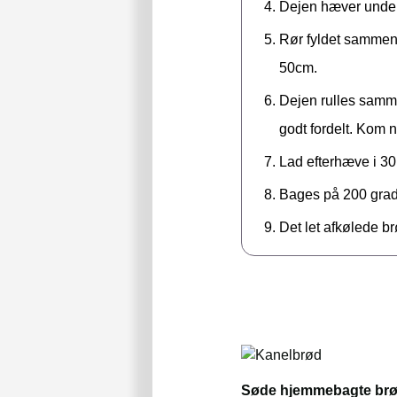
Dejen hæver under 
Rør fyldet sammen 
50cm.
Dejen rulles samme
godt fordelt. Kom 
Lad efterhæve i 30
Bages på 200 grade
Det let afkølede br
Søde hjemmebagte brød