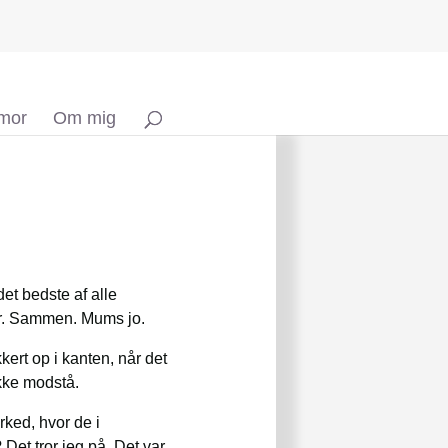
 mor
Om mig
t bedste af alle
mør. Sammen. Mums jo.
ert op i kanten, når det
kke modstå.
rked, hvor de i
Det tror jeg på. Det var