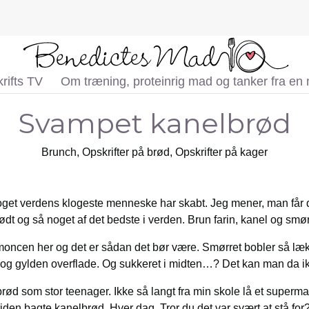
rifts TV
Om træning, proteinrig mad og tanker fra en
Svampet kanelbrød
Brunch
,
Opskrifter på brød
,
Opskrifter på kager
get verdens klogeste menneske har skabt. Jeg mener, man får de
 sødt og så noget af det bedste i verden. Brun farin, kanel og s
moncen her og det er sådan det bør være. Smørret bobler så lækk
 og gylden overflade. Og sukkeret i midten…? Det kan man da i
rød som stor teenager. Ikke så langt fra min skole lå et superma
den bagte kanelbrød. Hver dag. Tror du det var svært at stå for? 