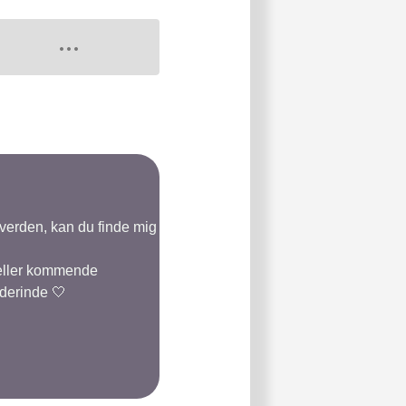
-verden, kan du finde mig
 eller kommende
 derinde 🤍