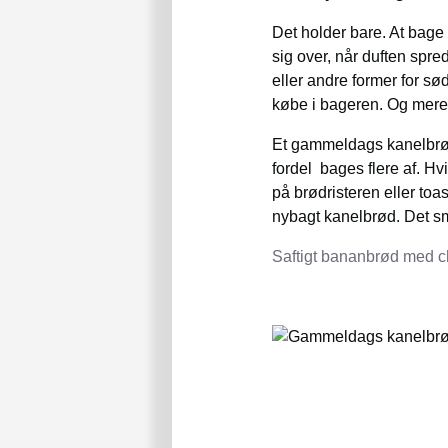
Det holder bare. At bage 
sig over, når duften spre
eller andre former for s
købe i bageren. Og mere
Et gammeldags kanelbrød 
fordel bages flere af. H
på brødristeren eller to
nybagt kanelbrød. Det sm
Saftigt bananbrød med 