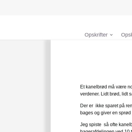
Opskrifter
Opsk
Et kanelbrød må være no
verdener. Lidt brød, lidt
Der er ikke sparet på re
bages og giver en sprød
Jeg spiste så ofte kanelb
bagerafdelingen ved 10 ti