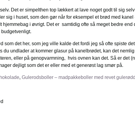
selv. Det er simpelthen top lækkert at lave noget godt til sig sel
der sig i huset, som den gør når for eksempel et brød med kanel 
ødt hjemmebag i øvrigt. Det er samtidig ofte så meget bedre en
 budgetvenligt.
som det her, som jeg ville kalde det fordi jeg så ofte spiste d
vis du undlader at kommer glasur på kanelbrødet, kan det nemlig 
asteren, eller på genopvarmning, hvis ovnen kan det. Så er det (
ager dejligt som det er eller med et generøst lag smør på.
chokolade
,
Gulerodsboller – madpakkeboller med revet gulerødd