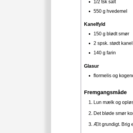
1/2
tsk
salt
550
g
hvedemel
Kanelfyld
150
g
blødt smør
2
spsk.
stødt kanel
140
g
farin
Glasur
flormelis og kogen
Fremgangsmåde
Lun mælk og opløs
Det bløde smør ko
Ælt grundigt. Brig 