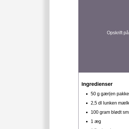
Opskrift p
Ingredienser
50
g
gær(en pakke
2,5
dl
lunken mæl
100
gram
blødt sm
1
æg