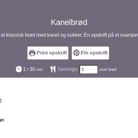
Kanelbrød
å et klassisk brød med kanel og sukker. En opskrift på et svampe
Print opskrift
Pin opskrift
time
minutter
1
30
Servings:
t
min
stort brød
)
k
ør