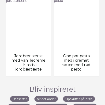
Jordbær tærte
One pot pasta
med vanillecreme
med i cremet
– klassisk
sauce med rød
jordbærtærte
pesto
Bliv inspireret
Desserter
Alt det andet
Opskrifter på brød