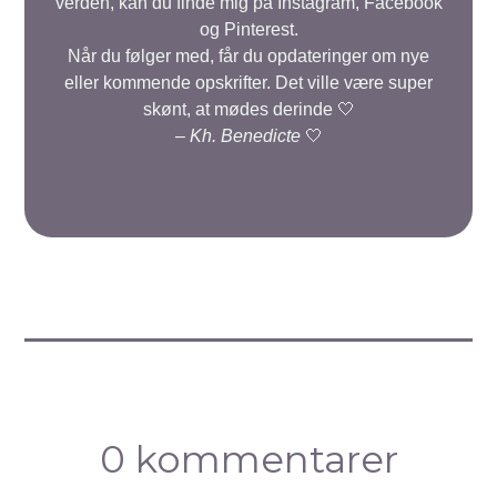
verden, kan du finde mig på Instagram, Facebook
og Pinterest.
Når du følger med, får du opdateringer om nye
eller kommende opskrifter. Det ville være super
skønt, at mødes derinde 🤍
–
Kh. Benedicte
🤍
0 kommentarer