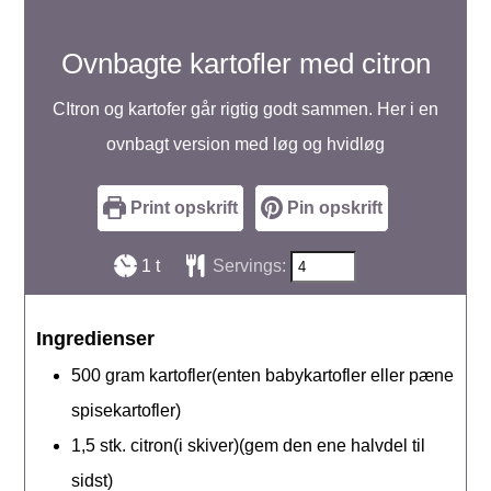
Ovnbagte kartofler med citron
CItron og kartofer går rigtig godt sammen. Her i en
ovnbagt version med løg og hvidløg
Print opskrift
Pin opskrift
time
1
t
Servings:
Ingredienser
500
gram
kartofler(enten babykartofler eller pæne
spisekartofler)
1,5
stk.
citron(i skiver)(gem den ene halvdel til
sidst)