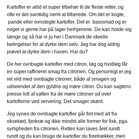
Kartofler er altid et super tilbehør til de fleste retter, og
ofte er det samtidig nemt at tilberede. Om det er kogte,
pande eller ovnstegte kartofler. Det er basismad og er
noget vi gerne har på lager herhjemme. De kan holde sig
længe og så har vi jo her i Danmark de ideelle
betingelser for at dyrke dem selv. Jeg har dog aldrig
prøvet at dyrke dem i haven. Har du?
De her ovnbagte kartofler med citron, løg og hvidløg får
en super raffineret smag fra citronen. Og personligt er jeg
ret vild med ovnbagte citroner, både af smagen og
udseendet af den gyldne og møre citron. Du kan sagtens
presse lidt af saften fra de møre citroner ud over
kartoflerne ved servering. Det smager skønt.
Jeg synes de ovnbagte kartofler går fint med alt fra
oksekød, fjerkræ og ikke mindst alle former for fisk, pga.
syrligheden fra citronen. Retten kan laves året rundt
rundt og du kan bruge de kartofler du foretrækker, men