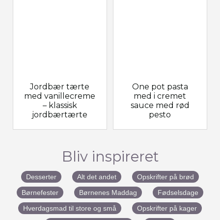
Jordbær tærte
One pot pasta
med vanillecreme
med i cremet
– klassisk
sauce med rød
jordbærtærte
pesto
Bliv inspireret
Desserter
Alt det andet
Opskrifter på brød
Børnefester
Børnenes Maddag
Fødselsdage
Hverdagsmad til store og små
Opskrifter på kager