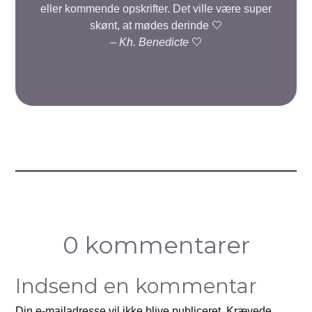
eller kommende opskrifter. Det ville være super
skønt, at mødes derinde 🤍
–
Kh. Benedicte
🤍
0 kommentarer
Indsend en kommentar
Din e-mailadresse vil ikke blive publiceret.
Krævede