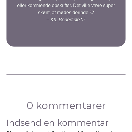
eller kommende opskrifter. Det ville være super
skønt, at mødes derinde 🤍
–
Kh. Benedicte
🤍
0 kommentarer
Indsend en kommentar