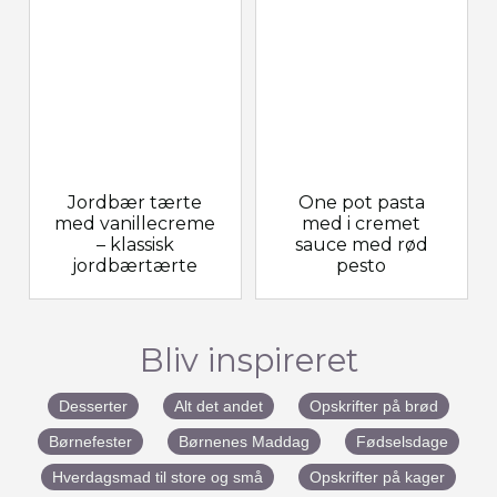
Jordbær tærte
One pot pasta
med vanillecreme
med i cremet
– klassisk
sauce med rød
jordbærtærte
pesto
Bliv inspireret
Desserter
Alt det andet
Opskrifter på brød
Børnefester
Børnenes Maddag
Fødselsdage
Hverdagsmad til store og små
Opskrifter på kager