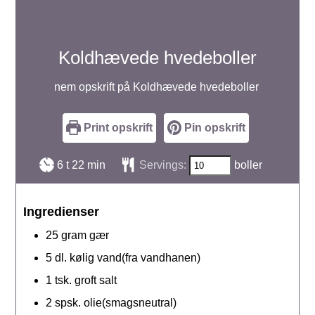
Koldhævede hvedeboller
nem opskrift på Koldhævede hvedeboller
Print opskrift
Pin opskrift
timer
minutter
6
t
22
min
Servings:
boller
Ingredienser
25
gram
gær
5
dl.
kølig vand(fra vandhanen)
1
tsk.
groft salt
2
spsk.
olie(smagsneutral)