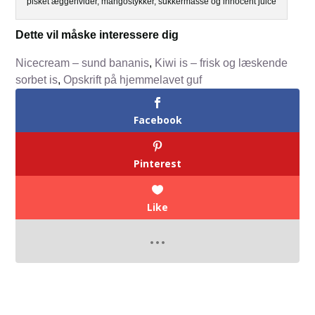
pisket æggehvider, mangostykker, sukkermasse og innocent juice
Dette vil måske interessere dig
Nicecream – sund bananis
,
Kiwi is – frisk og læskende
sorbet is
,
Opskrift på hjemmelavet guf
Facebook
Pinterest
Like