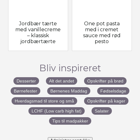
Jordbær tærte
One pot pasta
med vanillecreme
med i cremet
– klassisk
sauce med rød
jordbærtærte
pesto
Bliv inspireret
Desserter
Alt det andet
Opskrifter på brød
Børnefester
Børnenes Maddag
Fødselsdage
Hverdagsmad til store og små
Opskrifter på kager
LCHF (Low carb high fat)
Salater
Tips til madpakker