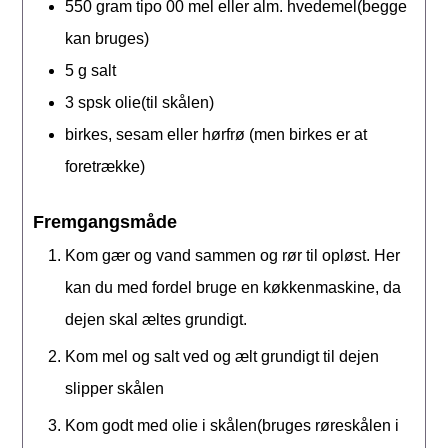
550
gram
tipo 00 mel eller alm. hvedemel(begge
kan bruges)
5
g
salt
3
spsk
olie(til skålen)
birkes, sesam eller hørfrø (men birkes er at
foretrække)
Fremgangsmåde
Kom gær og vand sammen og rør til opløst. Her
kan du med fordel bruge en køkkenmaskine, da
dejen skal æltes grundigt.
Kom mel og salt ved og ælt grundigt til dejen
slipper skålen
Kom godt med olie i skålen(bruges røreskålen i