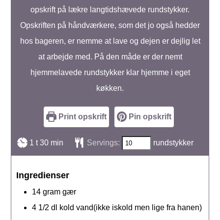
opskrift på lækre langtidshævede rundstykker.
Opskriften på håndværkere, som det jo også hedder
hos bageren, er nemme at lave og dejen er dejlig let
at arbejde med. På den måde er der nemt
hjemmelavede rundstykker klar hjemme i eget
køkken.
Print opskrift
Pin opskrift
time
minutter
1
t
30
min
Servings:
rundstykker
Ingredienser
14
gram
gær
4 1/2
dl
kold vand(ikke iskold men lige fra hanen)