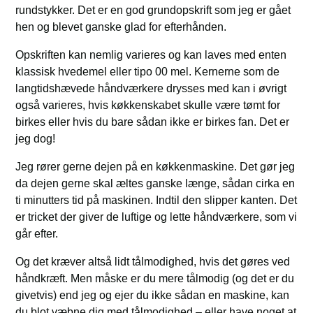
rundstykker. Det er en god grundopskrift som jeg er gået
hen og blevet ganske glad for efterhånden.
Opskriften kan nemlig varieres og kan laves med enten
klassisk hvedemel eller tipo 00 mel. Kernerne som de
langtidshævede håndværkere drysses med kan i øvrigt
også varieres, hvis køkkenskabet skulle være tømt for
birkes eller hvis du bare sådan ikke er birkes fan. Det er
jeg dog!
Jeg rører gerne dejen på en køkkenmaskine. Det gør jeg
da dejen gerne skal æltes ganske længe, sådan cirka en
ti minutters tid på maskinen. Indtil den slipper kanten. Det
er tricket der giver de luftige og lette håndværkere, som vi
går efter.
Og det kræver altså lidt tålmodighed, hvis det gøres ved
håndkræft. Men måske er du mere tålmodig (og det er du
givetvis) end jeg og ejer du ikke sådan en maskine, kan
du blot væbne dig med tålmodighed – eller have noget at