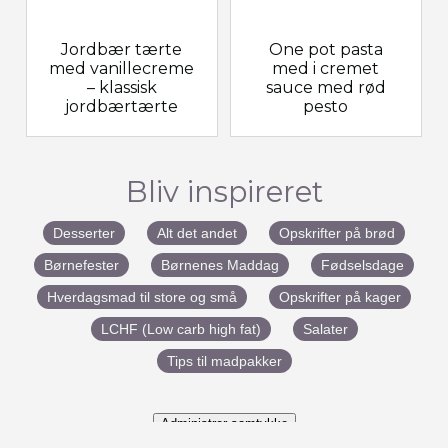
Jordbær tærte
One pot pasta
med vanillecreme
med i cremet
– klassisk
sauce med rød
jordbærtærte
pesto
Bliv inspireret
Desserter
Alt det andet
Opskrifter på brød
Børnefester
Børnenes Maddag
Fødselsdage
Hverdagsmad til store og små
Opskrifter på kager
LCHF (Low carb high fat)
Salater
Tips til madpakker
Administrer samtykke