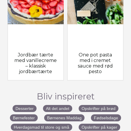
Jordbær tærte
One pot pasta
med vanillecreme
med i cremet
– klassisk
sauce med rød
jordbærtærte
pesto
Bliv inspireret
Desserter
Alt det andet
Opskrifter på brød
Børnefester
Børnenes Maddag
Fødselsdage
Hverdagsmad til store og små
Opskrifter på kager