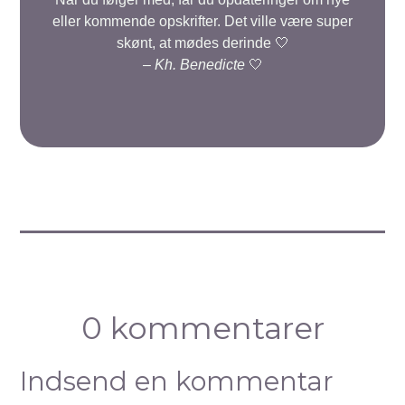
eller kommende opskrifter. Det ville være super
skønt, at mødes derinde 🤍
–
Kh. Benedicte
🤍
0 kommentarer
Indsend en kommentar