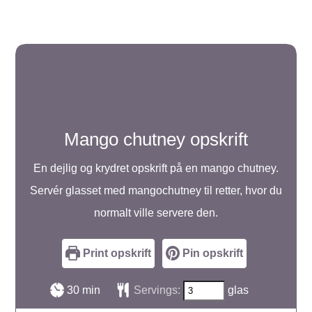
Mango chutney opskrift
En dejlig og krydret opskrift på en mango chutney.
Servér glasset med mangochutney til retter, hvor du
normalt ville servere den.
Print opskrift
Pin opskrift
minutter
30
min
Servings:
glas