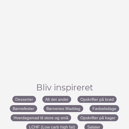
Bliv inspireret
Desserter
Alt det andet
Opskrifter på brød
Børnefester
Børnenes Maddag
Fødselsdage
Hverdagsmad til store og små
Opskrifter på kager
LCHF (Low carb high fat)
Salater