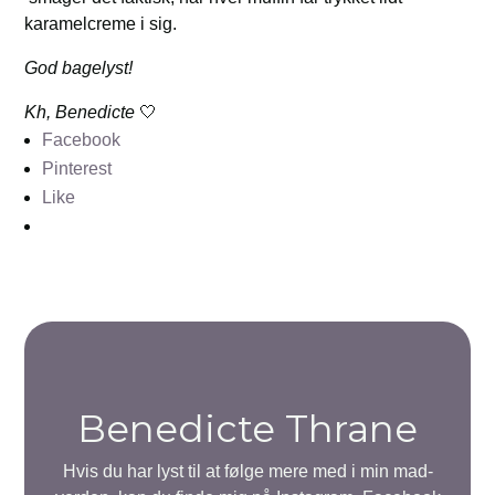
karamelcreme i sig.
God bagelyst!
Kh, Benedicte
🤍
Facebook
Pinterest
Like
Benedicte Thrane
Hvis du har lyst til at følge mere med i min mad-