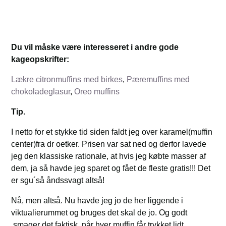
Du vil måske være interesseret i andre gode
kageopskrifter:
Lækre citronmuffins med birkes
,
Pæremuffins med
chokoladeglasur
,
Oreo muffins
Tip.
I netto for et stykke tid siden faldt jeg over karamel(muffin
center)fra dr oetker. Prisen var sat ned og derfor lavede
jeg den klassiske rationale, at hvis jeg købte masser af
dem, ja så havde jeg sparet og fået de fleste gratis!!! Det
er sgu´så åndssvagt altså!
Nå, men altså. Nu havde jeg jo de her liggende i
viktualierummet og bruges det skal de jo. Og godt
smager det faktisk, når hver muffin får trykket lidt