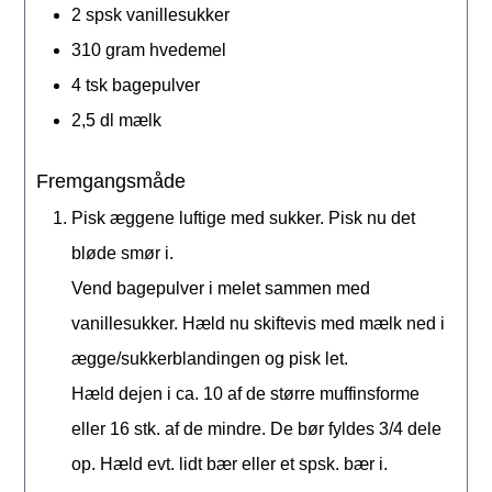
2
spsk
vanillesukker
310
gram
hvedemel
4
tsk
bagepulver
2,5
dl
mælk
Fremgangsmåde
Pisk æggene luftige med sukker. Pisk nu det
bløde smør i.
Vend bagepulver i melet sammen med
vanillesukker. Hæld nu skiftevis med mælk ned i
ægge/sukkerblandingen og pisk let.
Hæld dejen i ca. 10 af de større muffinsforme
eller 16 stk. af de mindre. De bør fyldes 3/4 dele
op. Hæld evt. lidt bær eller et spsk. bær i.