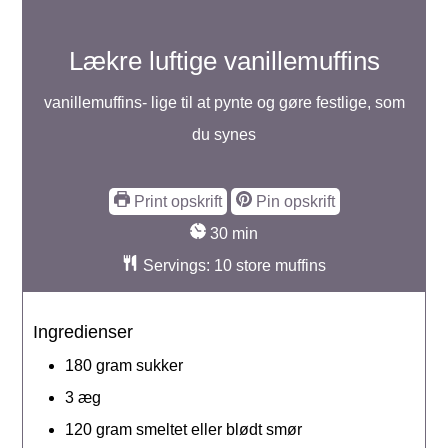
Lækre luftige vanillemuffins
vanillemuffins- lige til at pynte og gøre festlige, som
du synes
Print opskrift
Pin opskrift
minutter
30
min
Servings:
10
store muffins
Ingredienser
180
gram
sukker
3
æg
120
gram
smeltet eller blødt smør