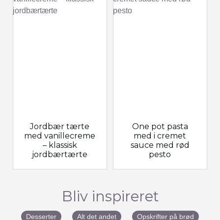
Jordbær tærte
One pot pasta
med vanillecreme
med i cremet
– klassisk
sauce med rød
jordbærtærte
pesto
Bliv inspireret
Desserter
Alt det andet
Opskrifter på brød