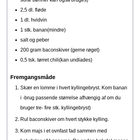
2,5
dl.
fløde
1
dl.
hvidvin
1
stk.
banan(mindre)
salt og peber
200
gram
baconskiver (gerne røget)
0,5
tsk.
tørret chili(kan undlades)
Fremgangsmåde
Skær en lomme i hvert kyllingebryst. Kom banan
i -brug passende størrelse afhængig af om du
bruger tre- fire stk. kyllingebryst)
Rul baconskiver om hvert stykke kylling.
Kom majs i et ovnfast fad sammen med