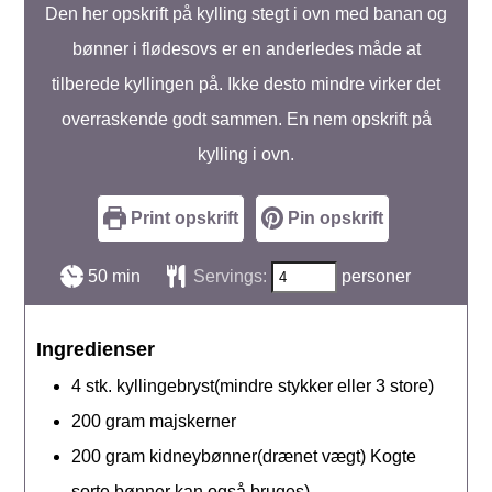
Den her opskrift på kylling stegt i ovn med banan og
bønner i flødesovs er en anderledes måde at
tilberede kyllingen på. Ikke desto mindre virker det
overraskende godt sammen. En nem opskrift på
kylling i ovn.
Print opskrift
Pin opskrift
minutter
50
min
Servings:
personer
Ingredienser
4
stk.
kyllingebryst(mindre stykker eller 3 store)
200
gram
majskerner
200
gram
kidneybønner(drænet vægt) Kogte
sorte bønner kan også bruges)