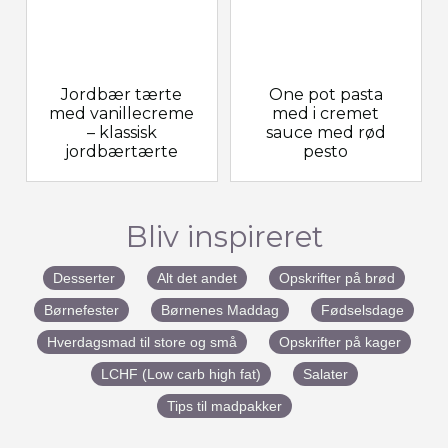
Jordbær tærte
One pot pasta
med vanillecreme
med i cremet
– klassisk
sauce med rød
jordbærtærte
pesto
Bliv inspireret
Desserter
Alt det andet
Opskrifter på brød
Børnefester
Børnenes Maddag
Fødselsdage
Hverdagsmad til store og små
Opskrifter på kager
LCHF (Low carb high fat)
Salater
Tips til madpakker