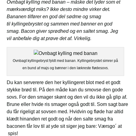
Ovnbagt kylling med banan – måske det lyder som et
mærkværdigt miks? Ikke desto mindre virker det.
Bananen tilfører en god del sødme og smag
til kyllingebrystet og sammen med bønner en god
smag. Bacon giver sprødhed og en saltet smag. Jeg
vil anbefale dig at prøve det af. Virkelig.
Ovnbagt kyllingebryst fyldt med banan. Kyllingebrystet simrer på
en bund af majs og bønner i den lækreste flødesovs.
Du kan serverere den her kyllingeret blot med et godt
stykke brød til. På den måde kan du smovse den gode
sovs. For den smager skønt og den vil du ikke gå glip af.
Brune eller hvide ris smager også godt til. Som sagt bare
du får rigeligt at sovsen med. Hvidvin og fløde har altid
klædt hinanden ret godt og når den salte smag fra
baconen får lov til at yde sit siger jeg bare: Værsgo´ at
spis!