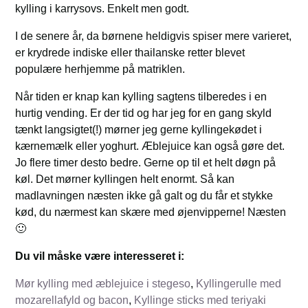
kylling i karrysovs. Enkelt men godt.
I de senere år, da børnene heldigvis spiser mere varieret,
er krydrede indiske eller thailanske retter blevet
populære herhjemme på matriklen.
Når tiden er knap kan kylling sagtens tilberedes i en
hurtig vending. Er der tid og har jeg for en gang skyld
tænkt langsigtet(!) mørner jeg gerne kyllingekødet i
kærnemælk eller yoghurt. Æblejuice kan også gøre det.
Jo flere timer desto bedre. Gerne op til et helt døgn på
køl. Det mørner kyllingen helt enormt. Så kan
madlavningen næsten ikke gå galt og du får et stykke
kød, du nærmest kan skære med øjenvipperne! Næsten
🙂
Du vil måske være interesseret i:
Mør kylling med æblejuice i stegeso
,
Kyllingerulle med
mozarellafyld og bacon
,
Kyllinge sticks med teriyaki