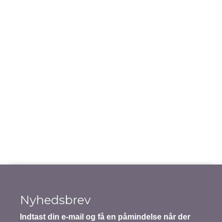
Gem mit navn, mail og websted i denne browser til
næste gang jeg kommenterer.
Notify me of follow-up comments by email.
Notify me of new posts by email.
Indsend indhold
Nyhedsbrev
Indtast din e-mail og få en påmindelse når der