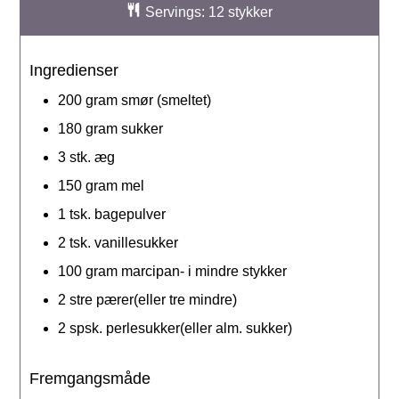
Servings:
12
stykker
Ingredienser
200
gram
smør (smeltet)
180
gram
sukker
3
stk.
æg
150
gram
mel
1
tsk.
bagepulver
2
tsk.
vanillesukker
100
gram
marcipan- i mindre stykker
2
stre
pærer(eller tre mindre)
2
spsk.
perlesukker(eller alm. sukker)
Fremgangsmåde