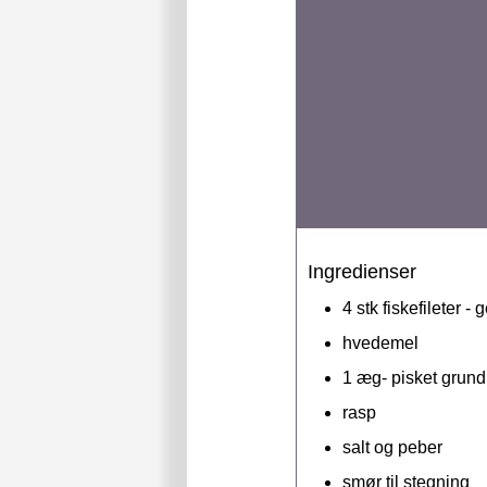
Ingredienser
4
stk
fiskefileter 
hvedemel
1
æg- pisket grund
rasp
salt og peber
smør til stegning