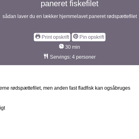
paneret fiskefilet
sådan laver du en lækker hjemmelavet paneret rødspættefilet
Print opskrift
Pin opskrift
minutter
30
min
Servings:
4
personer
- gerne rødspættefilet, men anden fast fladfisk kan ogsåbruges
igt