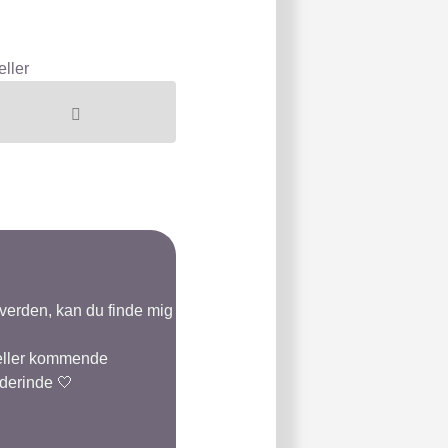
eller
-verden, kan du finde mig
 eller kommende
 derinde 🤍