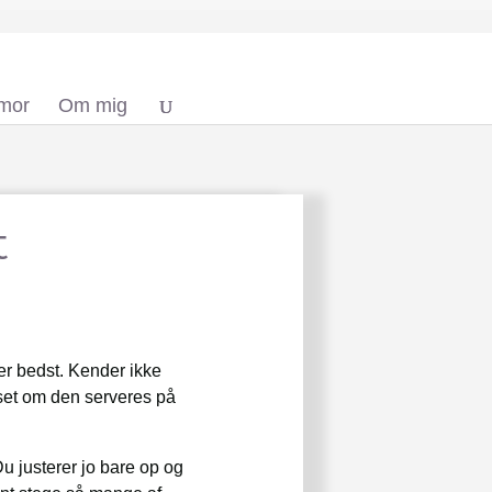
 mor
Om mig
t
ler bedst. Kender ikke
nset om den serveres på
Du justerer jo bare op og