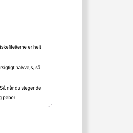
skefiletterne er helt
rsigtigt halvvejs, så
 Så når du steger de
og peber