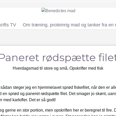
rifts TV
Om træning, proteinrig mad og tanker fra en
Paneret rødspætte file
Hverdagsmad til store og små
,
Opskrifter med fisk
 sådan steger jeg en hjemmelavet sprød fiskefilet, når den er al
ed en sprød og paneret rødspætte filet. Det smager jo skønt, ua
r med kartofler. Det er så godt!
eg gerne en stor portion, men opskriften her er beregnet til fire. 