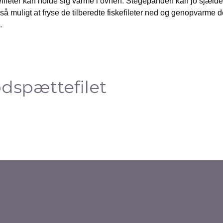
fileter kan holde sig varme i ovnen. Stegepanden kan jo sjæld
så muligt at fryse de tilberedte fiskefileter ned og genopvarme 
.
ødspættefilet