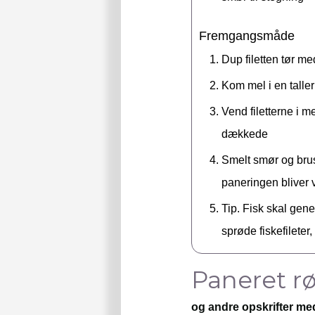
Fremgangsmåde
Dup filetten tør me
Kom mel i en taller
Vend filetterne i m
dækkede
Smelt smør og brus 
paneringen bliver 
Tip. Fisk skal gene
sprøde fiskefileter
Paneret r
og andre opskrifter med