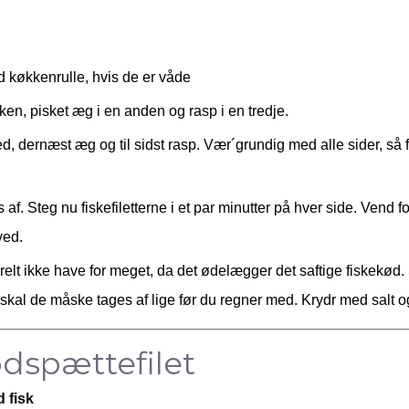
d køkkenrulle, hvis de er våde
ken, pisket æg i en anden og rasp i en tredje.
ed, dernæst æg og til sidst rasp. Vær´grundig med alle sider, så fi
af. Steg nu fiskefiletterne i et par minutter på hver side. Vend fo
ved.
relt ikke have for meget, da det ødelægger det saftige fiskekød.
, skal de måske tages af lige før du regner med. Krydr med salt 
ødspættefilet
 fisk