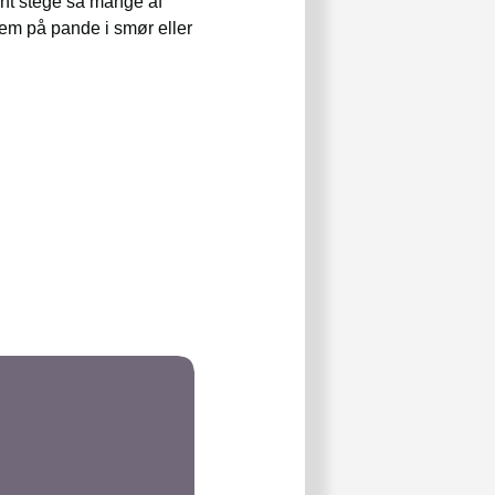
ent stege så mange af
dem på pande i smør eller