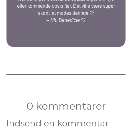
eller kommende opskrifter. Det ville være super
skønt, at mødes derinde 🤍
–
Kh. Benedicte
🤍
0 kommentarer
Indsend en kommentar