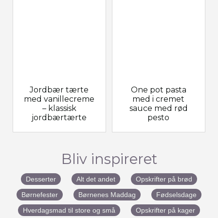
Jordbær tærte
One pot pasta
med vanillecreme
med i cremet
– klassisk
sauce med rød
jordbærtærte
pesto
Bliv inspireret
Desserter
Alt det andet
Opskrifter på brød
Børnefester
Børnenes Maddag
Fødselsdage
Hverdagsmad til store og små
Opskrifter på kager