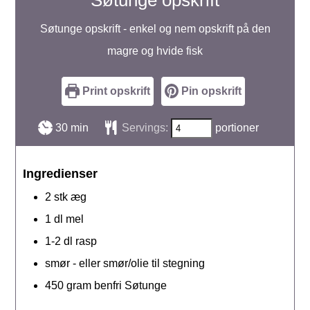
Søtunge opskrift
Søtunge opskrift - enkel og nem opskrift på den
magre og hvide fisk
Print opskrift
Pin opskrift
minutter
30
min
Servings:
portioner
Ingredienser
2
stk
æg
1
dl
mel
1-2
dl
rasp
smør - eller smør/olie til stegning
450
gram
benfri Søtunge