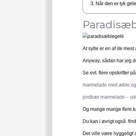
Når den er tyk gel
Paradisæb
At sylte er en af de mest
Anyway, sådan har jeg de
Se evt. flere opskrifter 
marmelade med æble og
jordbær marmelade – ud
Og mange mange flere kan
Du kan i øvrigt også fin
Det ville være hyggeligt