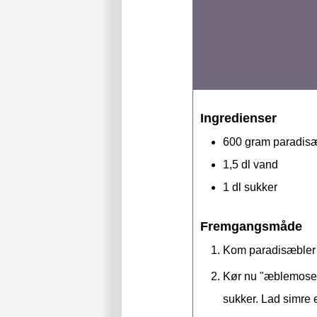
Ingredienser
600
gram
paradis
1,5
dl
vand
1
dl
sukker
Fremgangsmåde
Kom paradisæbler og
Kør nu "æblemosen"
sukker. Lad simre 