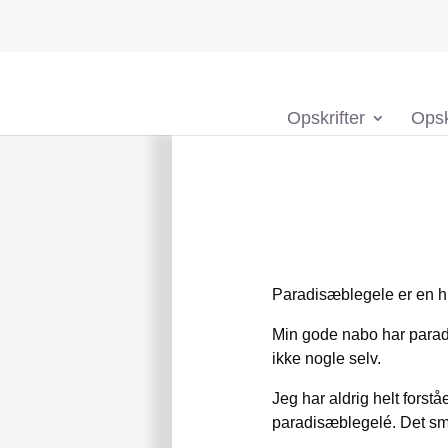
Opskrifter
Opsk
Paradisæblegele er en hur
Min gode nabo har parad
ikke nogle selv.
Jeg har aldrig helt forst
paradisæblegelé. Det smag