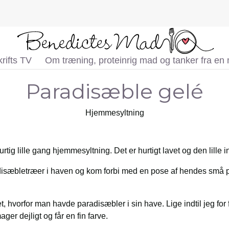
rifts TV
Om træning, proteinrig mad og tanker fra en
Paradisæble gelé
Hjemmesyltning
tig lille gang hjemmesyltning. Det er hurtigt lavet og den lille i
isæbletræer i haven og kom forbi med en pose af hendes små p
ået, hvorfor man havde paradisæbler i sin have. Lige indtil jeg fo
er dejligt og får en fin farve.