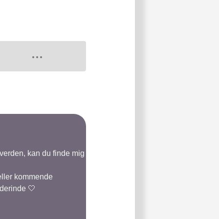
-verden, kan du finde mig
 eller kommende
 derinde 🤍