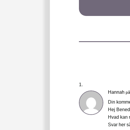
Hannah
på
Din kommen
Hej Bened
Hvad kan 
Svar her så