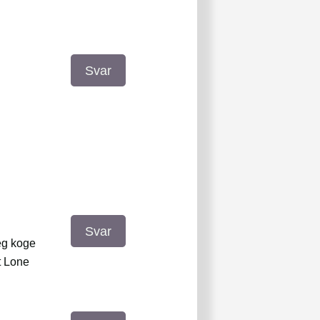
Svar
Svar
jeg koge
t Lone