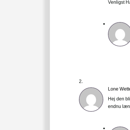
Venligst 
Lone Wett
Hej den bl
endnu læng