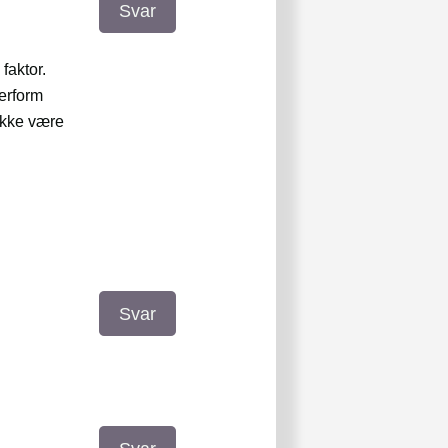
Svar
faktor.
verform
 ikke være
Svar