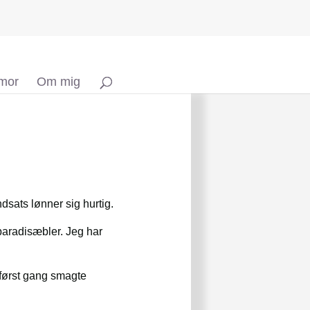
 mor
Om mig
ndsats lønner sig hurtig.
aradisæbler. Jeg har
r først gang smagte