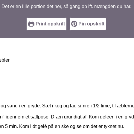
Det er en lille portion det her, så gang op ift. mængden du har.
Print opskrift
Pin opskrift
æbler
 vand i en gryde. Sæt i kog og lad simre i 1/2 time, til æblerne
 igennem et saftpose. Dræn grundigt af. Kom geleen i en gryde
en 5 min. Kom lidt gelé på en ske og se om det er tyknet nu.