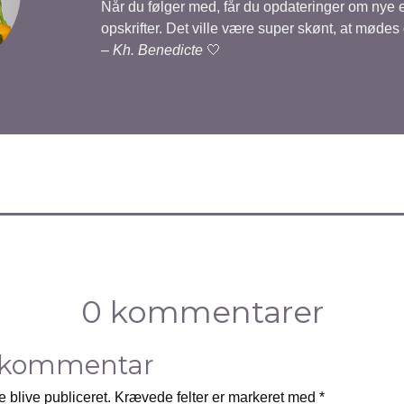
Når du følger med, får du opdateringer om nye
opskrifter. Det ville være super skønt, at mødes
–
Kh. Benedicte
🤍
0 kommentarer
 kommentar
e blive publiceret.
Krævede felter er markeret med
*