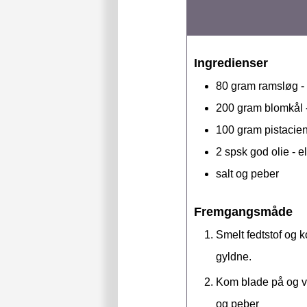
Ingredienser
80
gram
ramsløg - 
200
gram
blomkål -
100
gram
pistacie
2
spsk
god olie - e
salt og peber
Fremgangsmåde
Smelt fedtstof og 
gyldne.
Kom blade på og ve
og peber