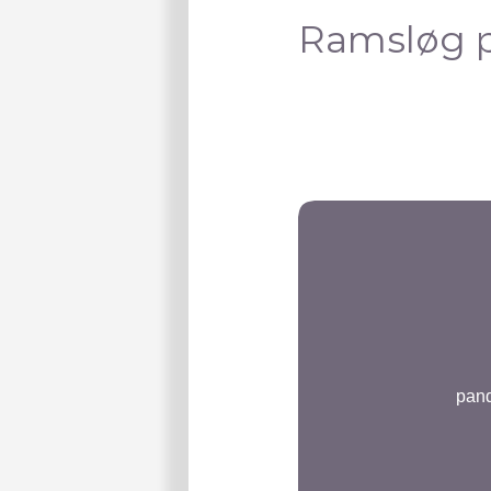
Ramsløg 
pand