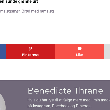
den sunde grønne urt
msløgsmør
,
Brød med ramsløg
e
Pinterest
Like
Benedicte Thrane
Hvis du har lyst til at følge mere med i min mad
på Instagram, Facebook og Pinterest.