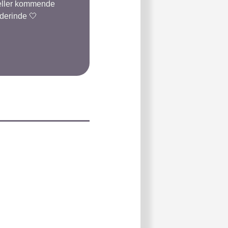
 eller kommende
 derinde 🤍