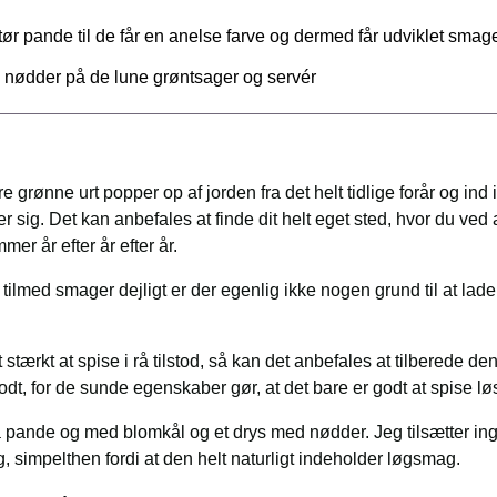
tør pande til de får en anelse farve og dermed får udviklet smag
g nødder på de lune grøntsager og servér
grønne urt popper op af jorden fra det helt tidlige forår og ind 
 sig. Det kan anbefales at finde dit helt eget sted, hvor du ved
mer år efter år efter år.
tilmed smager dejligt er der egenlig ikke nogen grund til at lad
stærkt at spise i rå tilstod, så kan det anbefales at tilberede d
odt, for de sunde egenskaber gør, at det bare er godt at spise lø
pande og med blomkål og et drys med nødder. Jeg tilsætter ingen
 simpelthen fordi at den helt naturligt indeholder løgsmag.