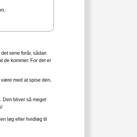
en.
i det sene forår, sådan
 at de kommer. For det er
e være med at spise den,
en. Den bliver så meget
s!
 løg eller hvidløg til