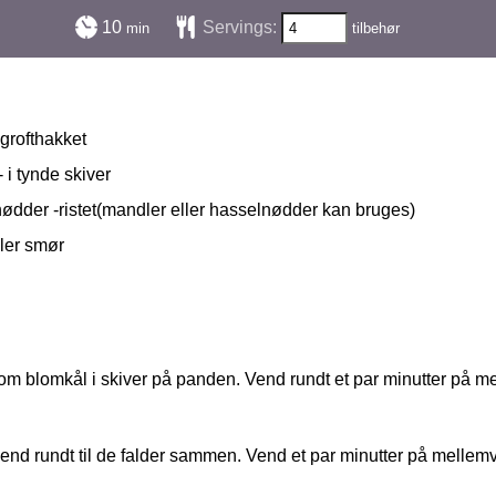
minutter
10
Servings:
min
tilbehør
grofthakket
 i tynde skiver
nødder -ristet(mandler eller hasselnødder kan bruges)
ller smør
kom blomkål i skiver på panden. Vend rundt et par minutter på me
nd rundt til de falder sammen. Vend et par minutter på mellem