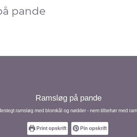
på pande
Ramsløg på pande
estegt ramsløg med blomkål og nødder - nem tilbehør med ra
Print opskrift
Pin opskrift