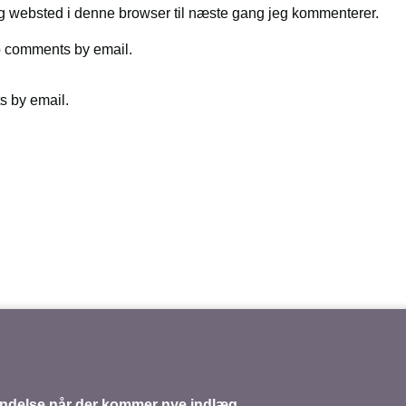
g websted i denne browser til næste gang jeg kommenterer.
up comments by email.
s by email.
mindelse når der kommer nye indlæg