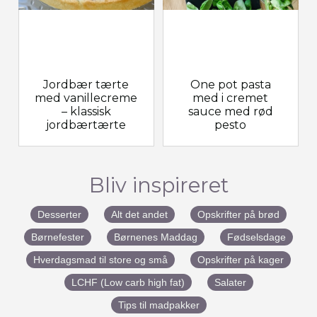
Jordbær tærte
One pot pasta
med vanillecreme
med i cremet
– klassisk
sauce med rød
jordbærtærte
pesto
Bliv inspireret
Desserter
Alt det andet
Opskrifter på brød
Børnefester
Børnenes Maddag
Fødselsdage
Hverdagsmad til store og små
Opskrifter på kager
LCHF (Low carb high fat)
Salater
Tips til madpakker