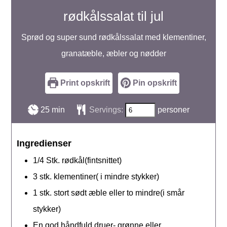
rødkålssalat til jul
Sprød og super sund rødkålssalat med klementiner,
granatæble, æbler og nødder
Print opskrift
Pin opskrift
minutter
25
min
Servings:
personer
Ingredienser
1/4
Stk.
rødkål(fintsnittet)
3
stk.
klementiner( i mindre stykker)
1
stk.
stort sødt æble eller to mindre(i smår
stykker)
En
god
håndfuld druer- grønne eller