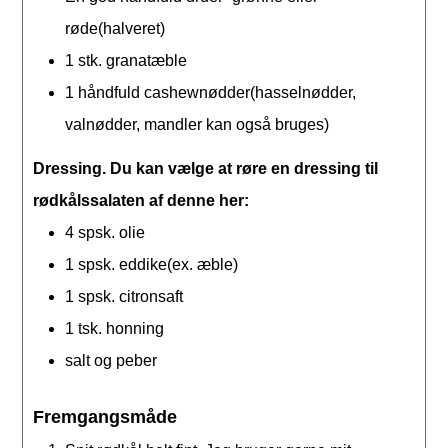
røde(halveret)
1
stk.
granatæble
1
håndfuld
cashewnødder(hasselnødder,
valnødder, mandler kan også bruges)
Dressing. Du kan vælge at røre en dressing til
rødkålssalaten af denne her:
4
spsk.
olie
1
spsk.
eddike(ex. æble)
1
spsk.
citronsaft
1
tsk.
honning
salt og peber
Fremgangsmåde