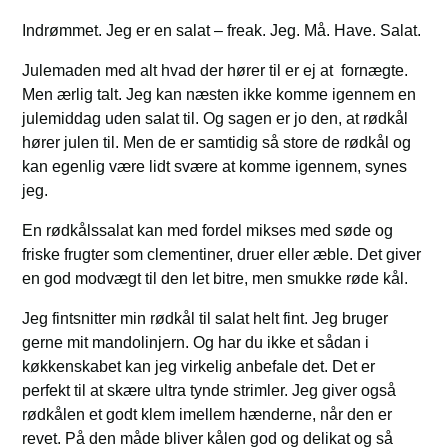
Indrømmet. Jeg er en salat – freak. Jeg. Må. Have. Salat.
Julemaden med alt hvad der hører til er ej at fornægte.
Men ærlig talt. Jeg kan næsten ikke komme igennem en
julemiddag uden salat til. Og sagen er jo den, at rødkål
hører julen til. Men de er samtidig så store de rødkål og
kan egenlig være lidt svære at komme igennem, synes
jeg.
En rødkålssalat kan med fordel mikses med søde og
friske frugter som clementiner, druer eller æble. Det giver
en god modvægt til den let bitre, men smukke røde kål.
Jeg fintsnitter min rødkål til salat helt fint. Jeg bruger
gerne mit mandolinjern. Og har du ikke et sådan i
køkkenskabet kan jeg virkelig anbefale det. Det er
perfekt til at skære ultra tynde strimler. Jeg giver også
rødkålen et godt klem imellem hænderne, når den er
revet. På den måde bliver kålen god og delikat og så