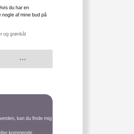
 Hvis du har en
e nogle af mine bud på
er og grønkål
-verden, kan du finde mig
 eller kommende