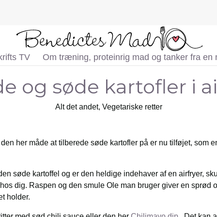
rifts TV
Om træning, proteinrig mad og tanker fra en
e og søde kartofler i ai
Alt det andet
,
Vegetariske retter
– den her måde at tilberede søde kartofler på er nu tilføjet, som 
 den søde kartoffel og er den heldige indehaver af en airfryer, sk
t hos dig. Raspen og den smule Ole man bruger giver en sprød o
et holder.
itter med sød chili sauce eller den her
Chilimayo dip.
Det kan a