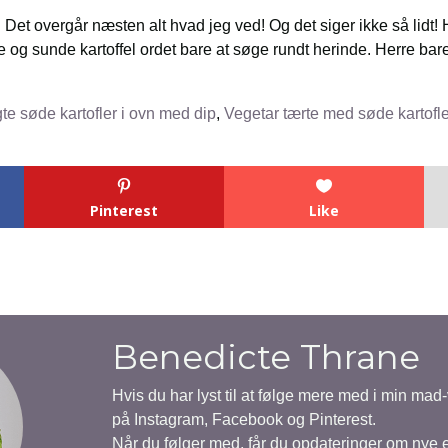
. Det overgår næsten alt hvad jeg ved! Og det siger ikke så lidt!
e og sunde kartoffel ordet bare at søge rundt herinde. Herre bar
te søde kartofler i ovn med dip
,
Vegetar tærte med søde kartofl
Pinterest
Like
Benedicte Thrane
Hvis du har lyst til at følge mere med i min mad
på Instagram, Facebook og Pinterest.
Når du følger med, får du opdateringer om nye