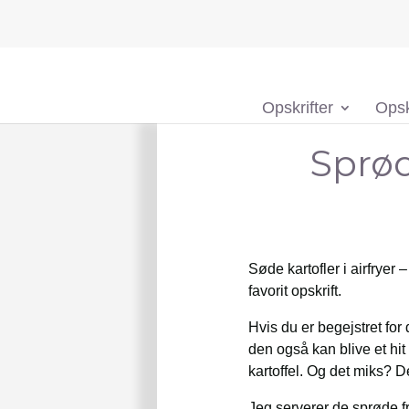
Opskrifter
Opsk
Sprød
Søde kartofler i airfryer 
favorit opskrift.
Hvis du er begejstret for
den også kan blive et hi
kartoffel. Og det miks? D
Jeg serverer de sprøde fr