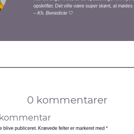
opskrifter. Det ville være super skønt, at mødes
–
Kh. Benedicte
🤍
0 kommentarer
 kommentar
e blive publiceret.
Krævede felter er markeret med
*