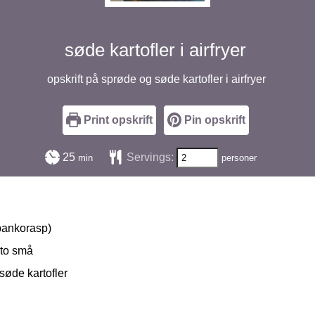
søde kartofler i airfryer
opskrift på sprøde og søde kartofler i airfryer
Print opskrift
Pin opskrift
minutter
25
Servings:
min
personer
 pankorasp)
 to små
søde kartofler