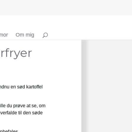
 mor
Om mig
rfryer
endnu en sød kartoffel
ulle du prøve at se, om
verfalde til den søde
nbefales.