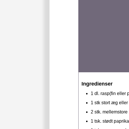
Ingredienser
1
dl.
rasp(fin eller
1
stk
stort æg eller
2
stk.
mellemstore 
1
tsk.
stødt paprika