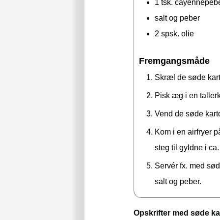
1
tsk.
cayennepeb
salt og peber
2
spsk.
olie
Fremgangsmåde
Skræl de søde karto
Pisk æg i en talle
Vend de søde karto
Kom i en airfryer p
steg til gyldne i ca
Servér fx. med sød 
salt og peber.
Opskrifter med søde ka