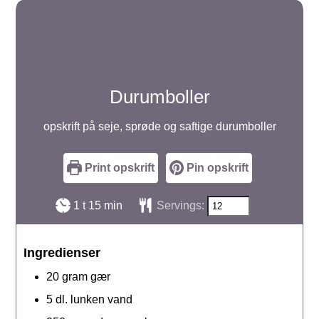
Durumboller
opskrift på seje, sprøde og saftige durumboller
Print opskrift
Pin opskrift
time
minutter
1
t
15
min
Servings:
Ingredienser
20
gram
gær
5
dl.
lunken vand