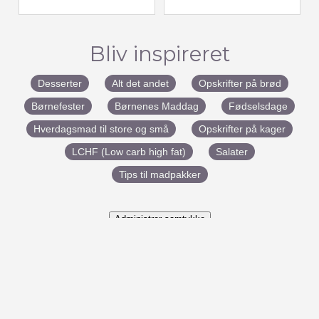
Bliv inspireret
Desserter
Alt det andet
Opskrifter på brød
Børnefester
Børnenes Maddag
Fødselsdage
Hverdagsmad til store og små
Opskrifter på kager
LCHF (Low carb high fat)
Salater
Tips til madpakker
Administrer samtykke
#BenedictesMad