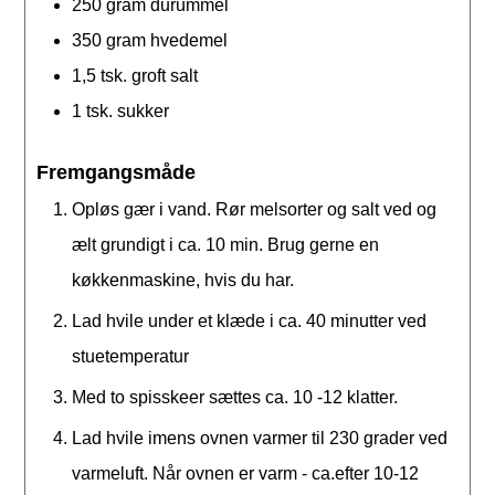
250
gram
durummel
350
gram
hvedemel
1,5
tsk.
groft salt
1
tsk.
sukker
Fremgangsmåde
Opløs gær i vand. Rør melsorter og salt ved og
ælt grundigt i ca. 10 min. Brug gerne en
køkkenmaskine, hvis du har.
Lad hvile under et klæde i ca. 40 minutter ved
stuetemperatur
Med to spisskeer sættes ca. 10 -12 klatter.
Lad hvile imens ovnen varmer til 230 grader ved
varmeluft. Når ovnen er varm - ca.efter 10-12