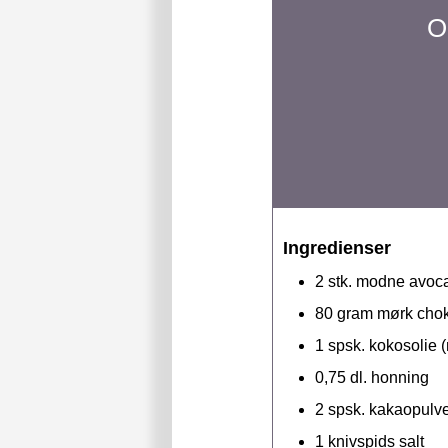
O
Ingredienser
2
stk.
modne avocad
80
gram
mørk chok
1
spsk.
kokosolie 
0,75
dl.
honning
2
spsk.
kakaopulv
1
knivspids
salt