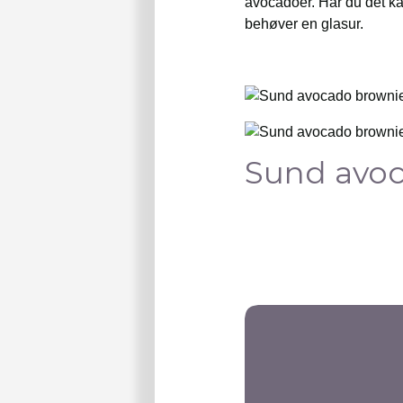
avocadoer. Har du det ka
behøver en glasur.
Sund avo