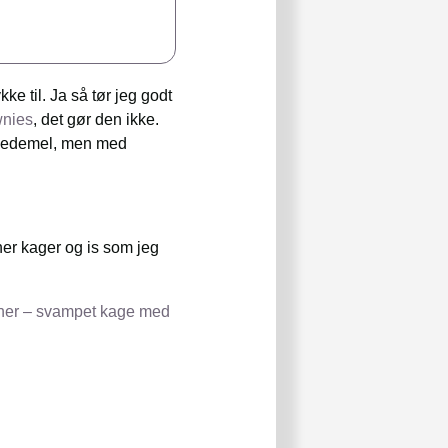
e til. Ja så tør jeg godt
wnies
, det gør den ikke.
hvedemel, men med
er kager og is som jeg
er – svampet kage med