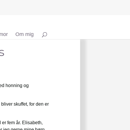
 mor
Om mig
s
ed honning og
liver skuffet, for den er
er fem år. Elisabeth,
er jeg gerne mine børn