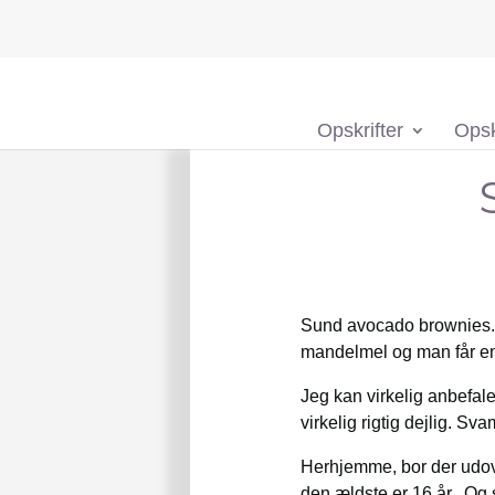
Opskrifter
Opsk
Sund avocado brownies.
mandelmel og man får en
Jeg kan virkelig anbefale
virkelig rigtig dejlig. Sv
Herhjemme, bor der udove
den ældste er 16 år. Og s