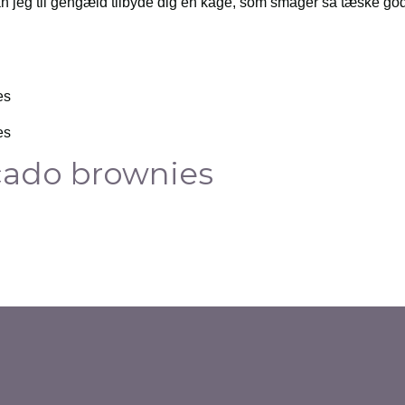
n jeg til gengæld tilbyde dig en kage, som smager så tæske god
cado brownies