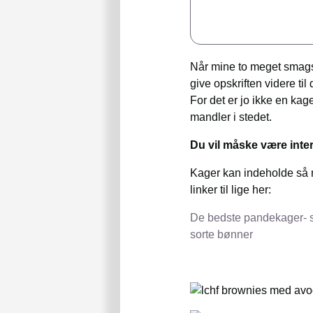
Når mine to meget smagss
give opskriften videre t
For det er jo ikke en k
mandler i stedet.
Du vil måske være inter
Kager kan indeholde så m
linker til lige her:
De bedste pandekager- s
sorte bønner