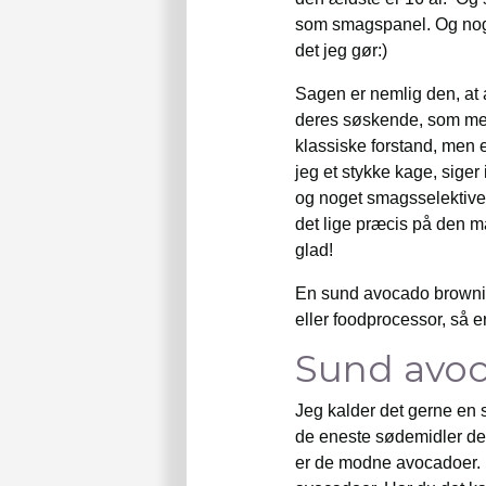
som smagspanel. Og nogle
det jeg gør:)
Sagen er nemlig den, at 
deres søskende, som med 
klassiske forstand, men 
jeg et stykke kage, siger
og noget smagsselektive 
det lige præcis på den m
glad!
En sund avocado brownie
eller foodprocessor, så e
Sund avo
Jeg kalder det gerne en 
de eneste sødemidler der
er de modne avocadoer. Fo