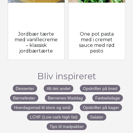
Jordbær tærte
One pot pasta
med vanillecreme
med i cremet
– klassisk
sauce med rød
jordbærtærte
pesto
Bliv inspireret
Desserter
Alt det andet
Opskrifter på brød
Børnefester
Børnenes Maddag
Fødselsdage
Hverdagsmad til store og små
Opskrifter på kager
LCHF (Low carb high fat)
Salater
Tips til madpakker