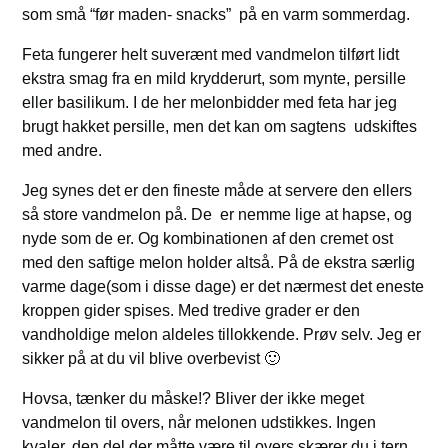
som små “før maden- snacks” på en varm sommerdag.
Feta fungerer helt suverænt med vandmelon tilført lidt
ekstra smag fra en mild krydderurt, som mynte, persille
eller basilikum. I de her melonbidder med feta har jeg
brugt hakket persille, men det kan om sagtens udskiftes
med andre.
Jeg synes det er den fineste måde at servere den ellers
så store vandmelon på. De er nemme lige at hapse, og
nyde som de er. Og kombinationen af den cremet ost
med den saftige melon holder altså. På de ekstra særlig
varme dage(som i disse dage) er det nærmest det eneste
kroppen gider spises. Med tredive grader er den
vandholdige melon aldeles tillokkende. Prøv selv. Jeg er
sikker på at du vil blive overbevist 🙂
Hovsa, tænker du måske!? Bliver der ikke meget
vandmelon til overs, når melonen udstikkes. Ingen
kvaler, den del der måtte være til overs skærer du i tern