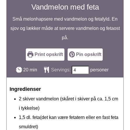
Vandmelon med feta
Små melonhapsere med vandmelon og fetafyld. En
sjov og lækker måde at servere vandmelon og fetaost
på.
Print opskrift
Pin opskrift
minutter
20
min
Servings:
personer
Ingredienser
2
skiver
vandmelon (skåret i skiver på ca. 1,5 cm
i tykkelse)
1,5
dl.
feta(det kan være fetatern eller en fast feta
smuldret)