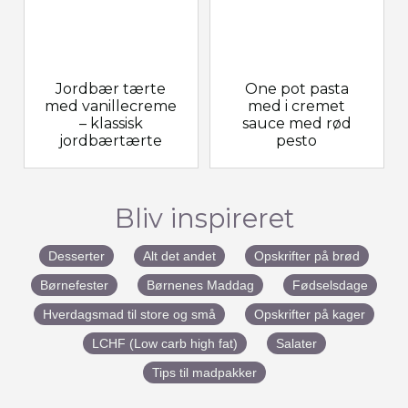
Jordbær tærte
One pot pasta
med vanillecreme
med i cremet
– klassisk
sauce med rød
jordbærtærte
pesto
Bliv inspireret
Desserter
Alt det andet
Opskrifter på brød
Børnefester
Børnenes Maddag
Fødselsdage
Hverdagsmad til store og små
Opskrifter på kager
LCHF (Low carb high fat)
Salater
Tips til madpakker