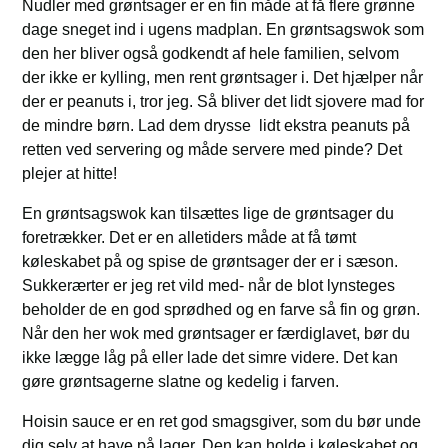
Nudler med grøntsager er en fin måde at få flere grønne
dage sneget ind i ugens madplan. En grøntsagswok som
den her bliver også godkendt af hele familien, selvom
der ikke er kylling, men rent grøntsager i. Det hjælper når
der er peanuts i, tror jeg. Så bliver det lidt sjovere mad for
de mindre børn. Lad dem drysse lidt ekstra peanuts på
retten ved servering og måde servere med pinde? Det
plejer at hitte!
En grøntsagswok kan tilsættes lige de grøntsager du
foretrækker. Det er en alletiders måde at få tømt
køleskabet på og spise de grøntsager der er i sæson.
Sukkerærter er jeg ret vild med- når de blot lynsteges
beholder de en god sprødhed og en farve så fin og grøn.
Når den her wok med grøntsager er færdiglavet, bør du
ikke lægge låg på eller lade det simre videre. Det kan
gøre grøntsagerne slatne og kedelig i farven.
Hoisin sauce er en ret god smagsgiver, som du bør unde
dig selv at have på lager. Den kan holde i køleskabet og