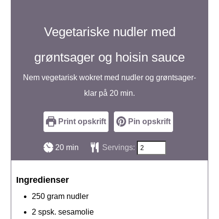
Vegetariske nudler med
grøntsager og hoisin sauce
Nem vegetarisk wokret med nudler og grøntsager-
klar på 20 min.
Print opskrift
Pin opskrift
minutter
20
min
Servings:
Ingredienser
250
gram
nudler
2
spsk.
sesamolie