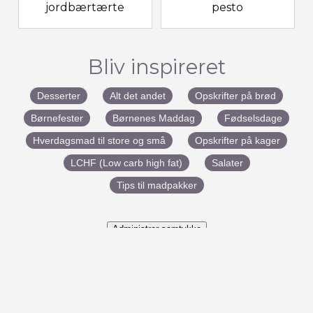
jordbærtærte
pesto
Bliv inspireret
Desserter
Alt det andet
Opskrifter på brød
Børnefester
Børnenes Maddag
Fødselsdage
Hverdagsmad til store og små
Opskrifter på kager
LCHF (Low carb high fat)
Salater
Tips til madpakker
Administrer samtykke
#BenedictesMad