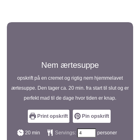
Nem ærtesuppe
opskrift på en cremet og rigtig nem hjemmelavet
ærtesuppe. Den tager ca. 20 min. fra start til slut og er
perfekt mad til de dage hvor tiden er knap.
Print opskrift
Pin opskrift
minutter
20
min
Servings:
personer