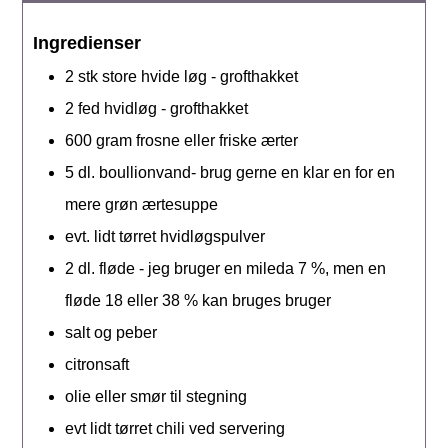
Ingredienser
2
stk
store hvide løg - grofthakket
2
fed
hvidløg - grofthakket
600
gram
frosne eller friske ærter
5
dl.
boullionvand- brug gerne en klar en for en
mere grøn ærtesuppe
evt. lidt tørret hvidløgspulver
2
dl.
fløde - jeg bruger en mileda 7 %, men en
fløde 18 eller 38 % kan bruges bruger
salt og peber
citronsaft
olie eller smør til stegning
evt lidt tørret chili ved servering