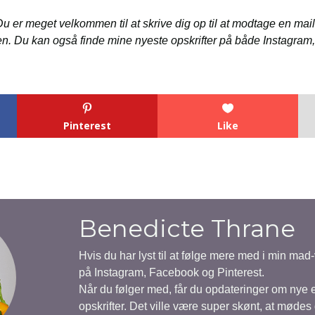
u er meget velkommen til at skrive dig op til at modtage en mail,
den. Du kan også finde mine nyeste opskrifter på både Instagram
Pinterest
Like
Benedicte Thrane
Hvis du har lyst til at følge mere med i min mad
på Instagram, Facebook og Pinterest.
Når du følger med, får du opdateringer om nye
opskrifter. Det ville være super skønt, at mødes