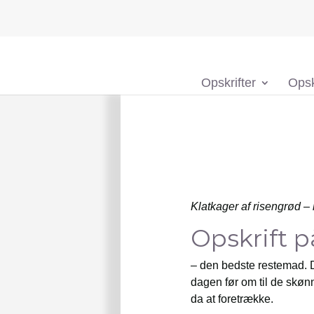
Opskrifter
Opsk
Klatkager af risengrød –
Opskrift p
– den bedste restemad. D
dagen før om til de skøn
da at foretrække.