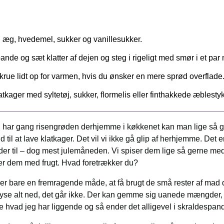
 æg, hvedemel, sukker og vanillesukker.
de og sæt klatter af dejen og steg i rigeligt med smør i et par 
krue lidt op for varmen, hvis du ønsker en mere sprød overflade
atkager med syltetøj, sukker, flormelis eller finthakkede æblest
g har gang risengrøden derhjemme i køkkenet kan man lige så god
d til at lave klatkager. Det vil vi ikke gå glip af herhjemme. Det er
er til – dog mest julemåneden. Vi spiser dem lige så gerne me
er dem med frugt. Hvad foretrækker du?
r er bare en fremragende måde, at få brugt de små rester af mad
fryse alt ned, det går ikke. Der kan gemme sig uanede mængder, 
e hvad jeg har liggende og så ender det alligevel i skraldespande