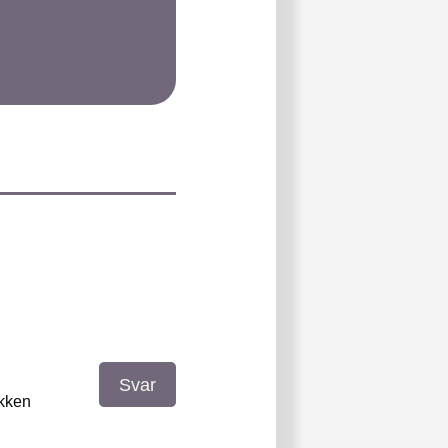
Svar
akken