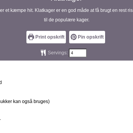
 et kæmpe hit. Klatkager er en god måde at få brugt en rest ri
til de populære kager.
Print opskrift
Pin opskrift
Servings:
d
sukker kan også bruges)
r