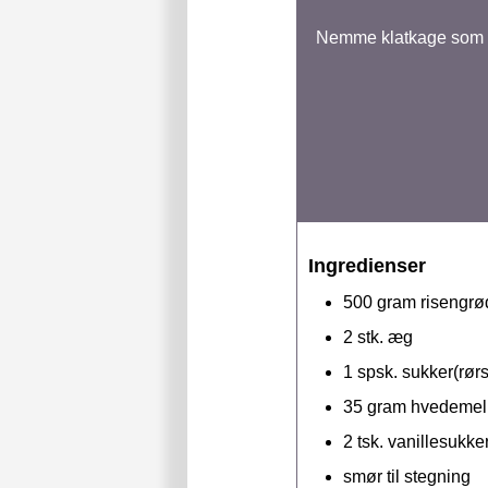
Nemme klatkage som er
Ingredienser
500
gram
risengrø
2
stk.
æg
1
spsk.
sukker(rør
35
gram
hvedemel
2
tsk.
vanillesukke
smør til stegning