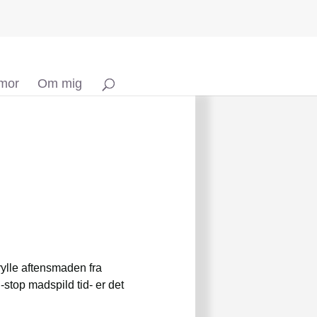
 mor
Om mig
rylle aftensmaden fra
stop madspild tid- er det