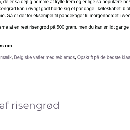
, de er så dejlig nemme at trylle frem og er lige så populære h
sengrød kan i øvrigt godt holde sig et par dage i køleskabet, b
e. Så er der for eksempel til pandekager til morgenbordet i w
gerne af en rest risengrød på 500 gram, men du kan snildt gang
es om:
lmælk
,
Belgiske vafler med æblemos
,
Opskrift på de bedste klas
af risengrød