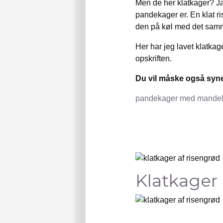
Men de her klatkager? Ja
pandekager er. En klat ri
den på køl med det samm
Her har jeg lavet klatka
opskriften.
Du vil måske også syn
pandekager med mande
Klatkager 