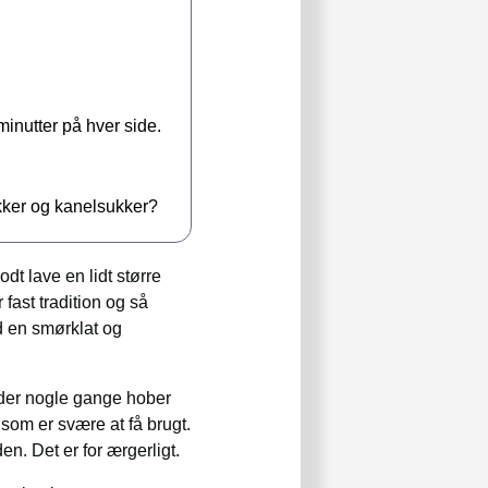
minutter på hver side.
.
ykker og kanelsukker?
t lave en lidt større
 fast tradition og så
d en smørklat og
 der nogle gange hober
som er svære at få brugt.
n. Det er for ærgerligt.