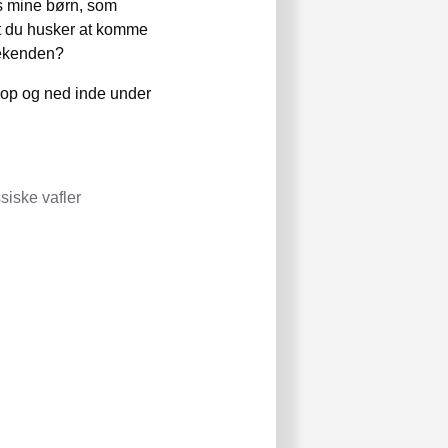
os mine børn, som
lot du husker at komme
eekenden?
e op og ned inde under
siske vafler