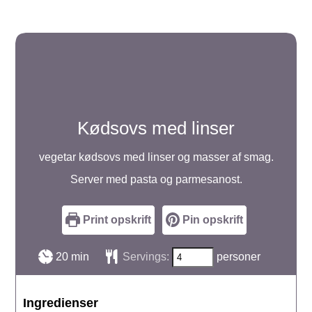
Kødsovs med linser
vegetar kødsovs med linser og masser af smag.
Server med pasta og parmesanost.
Print opskrift
Pin opskrift
minutter
20
min
Servings:
personer
Ingredienser