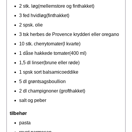
2
stk.
løg(mellemstore og finthakket)
3
fed
hvidløg(finthakket)
2
spsk.
olie
3
tsk
herbes de Provence krydderi eller oregano
10
stk.
cherrytomater(I kvarte)
1
dåse
hakkede tomater(400 ml)
1,5
dl
linser(brune eller røde)
1
spsk
sort balsamicoeddike
5
dl
grøntsagsboullion
2
dl
champignoner (grofthakket)
salt og peber
tilbehør
pasta