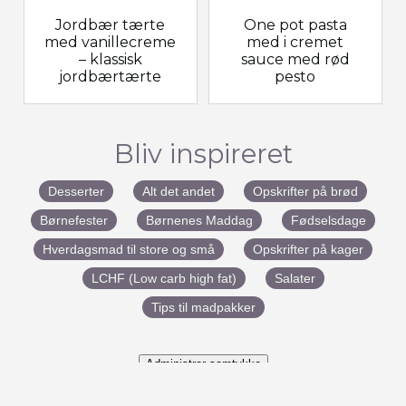
Jordbær tærte
One pot pasta
med vanillecreme
med i cremet
– klassisk
sauce med rød
jordbærtærte
pesto
Bliv inspireret
Desserter
Alt det andet
Opskrifter på brød
Børnefester
Børnenes Maddag
Fødselsdage
Hverdagsmad til store og små
Opskrifter på kager
LCHF (Low carb high fat)
Salater
Tips til madpakker
Administrer samtykke