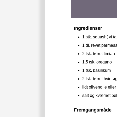
Ingredienser
1
stk.
squash( vi ta
1
dl.
revet parmes
2
tsk.
tørret timian
1,5
tsk.
oregano
1
tsk.
basilikum
2
tsk.
tørret hvidlø
lidt olivenolie elle
salt og kværnet pe
Fremgangsmåde