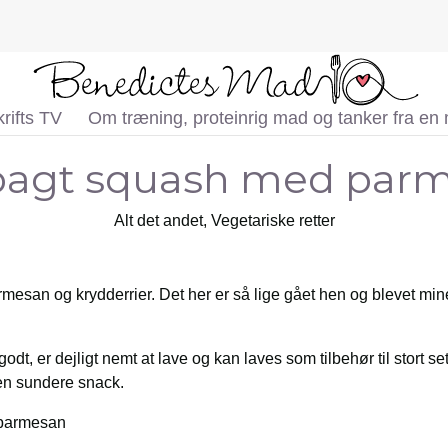
rifts TV
Om træning, proteinrig mad og tanker fra en
agt squash med par
Alt det andet
,
Vegetariske retter
san og krydderrier. Det her er så lige gået hen og blevet mine
t, er dejligt nemt at lave og kan laves som tilbehør til stort set a
en sundere snack.