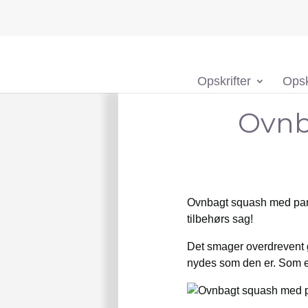
Opskrifter
Opsk
Ovnb
Ovnbagt squash med parme
tilbehørs sag!
Det smager overdrevent god
nydes som den er. Som 