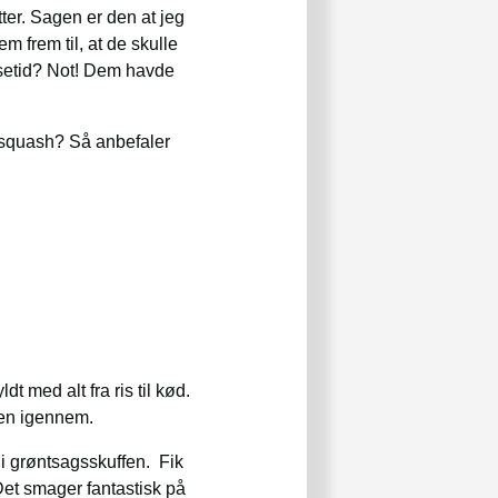
ter. Sagen er den at jeg
m frem til, at de skulle
pisetid? Not! Dem havde
t squash? Så anbefaler
t med alt fra ris til kød.
gen igennem.
e i grøntsagsskuffen. Fik
 Det smager fantastisk på