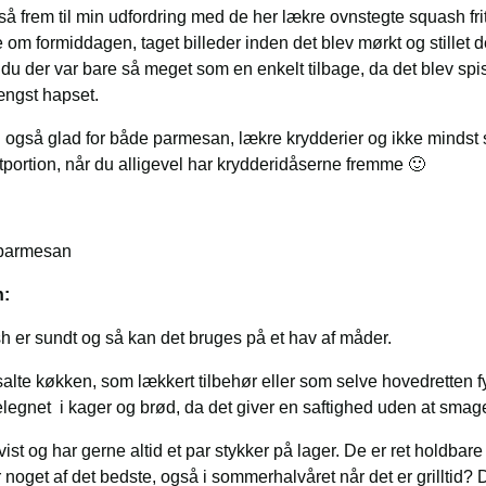
å frem til min udfordring med de her lækre ovnstegte squash frit
om formiddagen, taget billeder inden det blev mørkt og stillet de
r du der var bare så meget som en enkelt tilbage, da det blev s
ængst hapset.
u også glad for både parmesan, lækre krydderier og ikke minds
tportion, når du alligevel har krydderidåserne fremme 🙂
h:
 er sundt og så kan det bruges på et hav af måder.
 salte køkken, som lækkert tilbehør eller som selve hovedretten fyld
velegnet i kager og brød, da det giver en saftighed uden at sma
vist og har gerne altid et par stykker på lager. De er ret holdbar
r noget af det bedste, også i sommerhalvåret når det er grilltid?