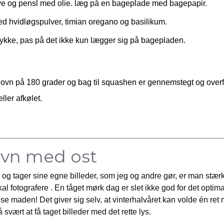
ve og pensl med olie. læg på en bageplade med bagepapir.
 hvidløgspulver, timian oregano og basilikum.
tykke, pas på det ikke kun lægger sig på bagepladen.
 ovn på 180 grader og bag til squashen er gennemstegt og overf
ler afkølet.
ovn med ost
g tager sine egne billeder, som jeg og andre gør, er man stærk
 fotografere . En tåget mørk dag er slet ikke god for det optima
 se maden! Det giver sig selv, at vinterhalvåret kan volde én ret
 svært at få taget billeder med det rette lys.