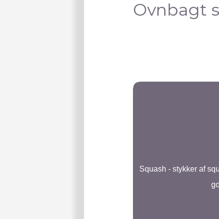
Ovnbagt 
Squash - stykker af sq
go