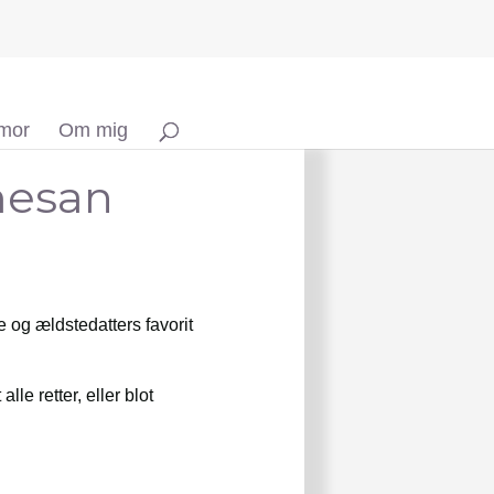
 mor
Om mig
mesan
 og ældstedatters favorit
lle retter, eller blot