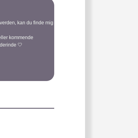
-verden, kan du finde mig
 eller kommende
 derinde 🤍