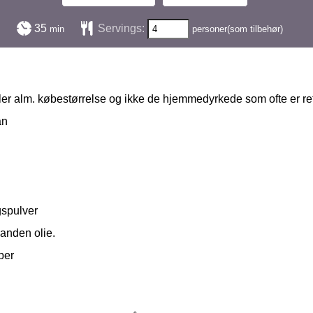
minutter
35
Servings:
min
personer(som tilbehør)
ler alm. købestørrelse og ikke de hjemmedyrkede som ofte er ret
an
gspulver
r anden olie.
ber