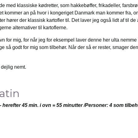
e med klassiske kødretter, som hakkebøffer, frikadeller, farsbrø
det kommer an på hvor i kongeriget Danmark man kommer fra, o
tter hører der klassisk kartofler til. Det laver jeg også lidt af til d
erne alternativer til kartoflerne.
avn for mig, for når jeg for eksempel laver denne her ulta nemm
ge så godt for mig som tilbehør. Når der så er rester, smager de
 dejlig nemt.
atin
 herefter 45 min. i ovn = 55 minutter /Personer: 4 som tilbeh