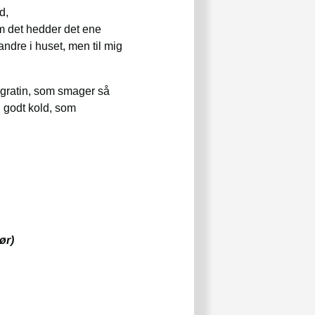
d,
m det hedder det ene
e andre i huset, men til mig
e gratin, som smager så
n godt kold, som
ør)