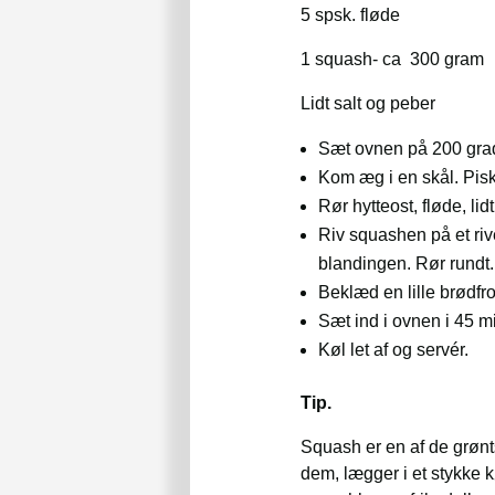
5 spsk. fløde
1 squash- ca 300 gram
Lidt salt og peber
Sæt ovnen på 200 gra
Kom æg i en skål. Pi
Rør hytteost, fløde, lid
Riv squashen på et ri
blandingen. Rør rundt.
Beklæd en lille brødf
Sæt ind i ovnen i 45 mi
Køl let af og servér.
Tip.
Squash er en af de grønt
dem, lægger i et stykke k