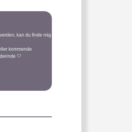
-verden, kan du finde mig
 eller kommende
 derinde 🤍