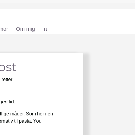
 mor
Om mig
ost
retter
ngen
tid.
ellige måder. Som her i en
rnativ til pasta. You