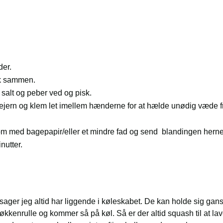
der.
sk sammen.
t salt og peber ved og pisk.
vejern og klem let imellem hænderne for at hælde unødig væde f
rom med bagepapir/eller et mindre fad og send blandingen hern
nutter.
sager jeg altid har liggende i køleskabet. De kan holde sig gan
økkenrulle og kommer så på køl. Så er der altid squash til at lave