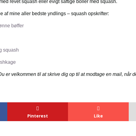
med revet squash eller evigt saftige boller med squash.
gle af mine aller bedste yndlings – squash opskrifter:
rønne bøffer
og squash
ashkage
u er velkommen til at skrive dig op til at modtage en mail, når d
Pinterest
Like