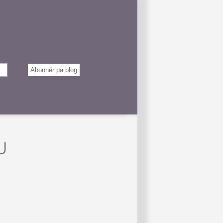
Abonnér på blog
U