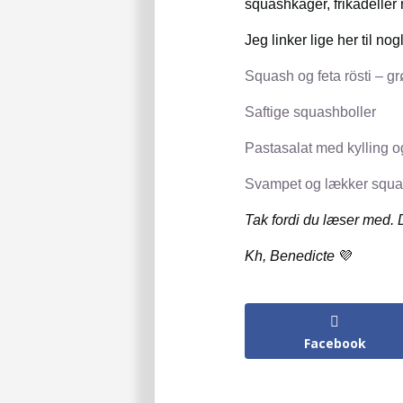
squashkager, frikadeller 
Jeg linker lige her til no
Squash og feta rösti – g
Saftige squashboller
Pastasalat med kylling 
Svampet og lækker squ
Tak fordi du læser med. D
Kh, Benedicte
💜
Facebook