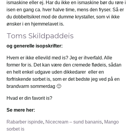
ismaskine eller ej. Har du ikke en ismaskine bør du røre i
isen en gang ca. hver halve time, mens den fryser. Så er
du dobbeltsikret mod de dumme krystaller, som vi ikke
ønsker i en hjemmelavet is.
Toms Skildpaddeis
og generelle isopskrifter:
Hvem er ikke ellevild med is? Jeg er ihverfald. Alle
former for is. Det kan være den cremede flødeis, sådan
en helt enkel udgave uden dikkedarer eller en
forfriskende sorbet is, som er det bedste jeg ved på en
brandvarm sommerdag 🙂
Hvad er din favorit is?
Se mere her:
Rabarber ispinde
,
Nicecream – sund bananis
,
Mango
sorbet is