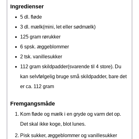
Ingredienser
5
dl.
fløde
3
dl.
mælk(mini, let eller sødmælk)
125
gram
rørukker
6
spsk.
æggeblommer
2
tsk.
vanillesukker
112
gram
skildpadder(svarende til 4 store). Du
kan selvfølgelig bruge små skildpadder, bare det
er ca. 112 gram
Fremgangsmåde
Kom fløde og mælk i en gryde og varm det op.
Det skal ikke koge, blot lunes.
Pisk sukker, æggeblommer og vanillesukker