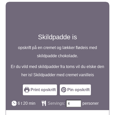
Skildpadde is
opskrift på en cremet og lækker flødeis med
skildpadde chokolade.
Er du vild med skildpadder fra toms vil du elske den
her is! Skildpadder med cremet vanilleis
Print opskrift
Pin opskrift
timer
minutter
6
t
20
min
Servings:
personer