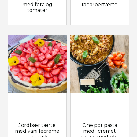
med feta og
rabarbertærte
tomater
Jordbær tærte
One pot pasta
med vanillecreme
med i cremet
– klassisk
sauce med rød