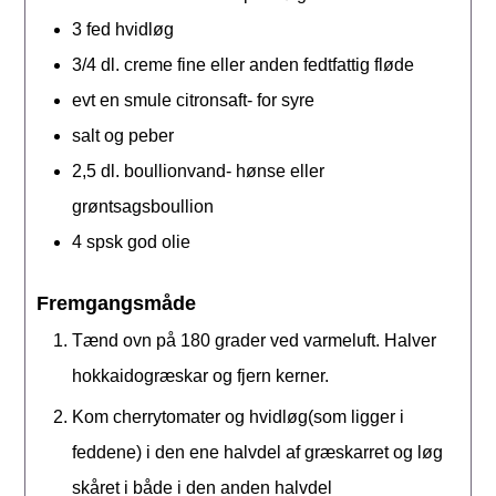
3
fed
hvidløg
3/4
dl.
creme fine eller anden fedtfattig fløde
evt en smule citronsaft- for syre
salt og peber
2,5
dl.
boullionvand- hønse eller
grøntsagsboullion
4
spsk
god olie
Fremgangsmåde
Tænd ovn på 180 grader ved varmeluft. Halver
hokkaidogræskar og fjern kerner.
Kom cherrytomater og hvidløg(som ligger i
feddene) i den ene halvdel af græskarret og løg
skåret i både i den anden halvdel