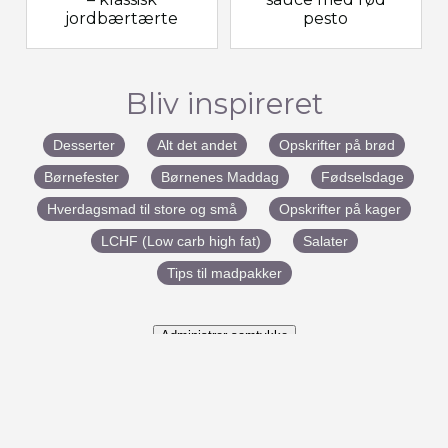
jordbærtærte
pesto
Bliv inspireret
Desserter
Alt det andet
Opskrifter på brød
Børnefester
Børnenes Maddag
Fødselsdage
Hverdagsmad til store og små
Opskrifter på kager
LCHF (Low carb high fat)
Salater
Tips til madpakker
Administrer samtykke
#BenedictesMad