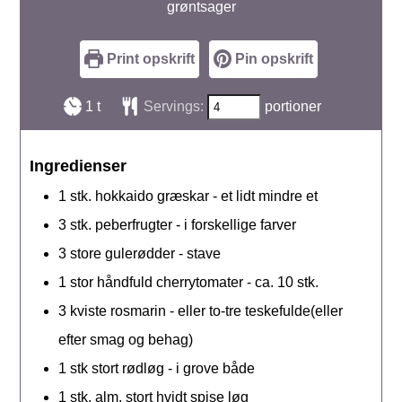
grøntsager
Print opskrift
Pin opskrift
time
1
t
Servings:
portioner
Ingredienser
1
stk.
hokkaido græskar - et lidt mindre et
3
stk.
peberfrugter - i forskellige farver
3
store
gulerødder - stave
1
stor håndfuld
cherrytomater - ca. 10 stk.
3
kviste
rosmarin - eller to-tre teskefulde(eller
efter smag og behag)
1
stk
stort rødløg - i grove både
1
stk.
alm. stort hvidt spise løg