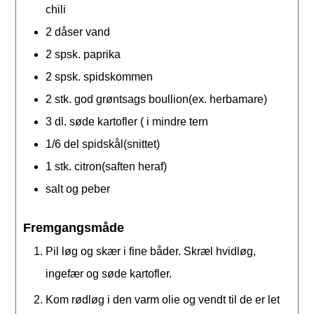
chili
2
dåser
vand
2
spsk.
paprika
2
spsk.
spidskommen
2
stk.
god grøntsags boullion(ex. herbamare)
3
dl.
søde kartofler ( i mindre tern
1/6
del
spidskål(snittet)
1
stk.
citron(saften heraf)
salt og peber
Fremgangsmåde
Pil løg og skær i fine båder. Skræl hvidløg,
ingefær og søde kartofler.
Kom rødløg i den varm olie og vendt til de er let