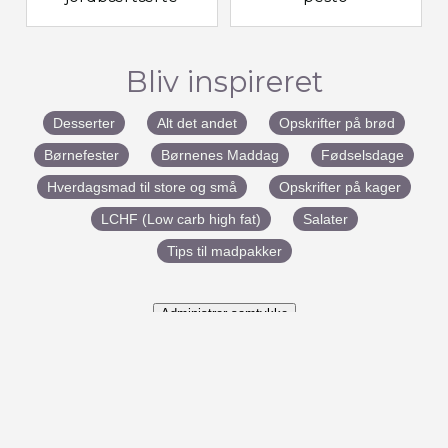
Bliv inspireret
Desserter
Alt det andet
Opskrifter på brød
Børnefester
Børnenes Maddag
Fødselsdage
Hverdagsmad til store og små
Opskrifter på kager
LCHF (Low carb high fat)
Salater
Tips til madpakker
Administrer samtykke
#BenedictesMad