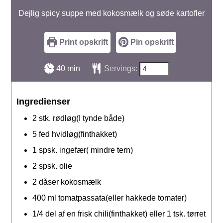
Dejlig spicy suppe med kokosmælk og søde kartofler
Print opskrift
Pin opskrift
minutter
40
min
Servings:
Ingredienser
2
stk.
rødløg(I tynde både)
5
fed
hvidløg(finthakket)
1
spsk.
ingefær( mindre tern)
2
spsk.
olie
2
dåser
kokosmælk
400
ml
tomatpassata(eller hakkede tomater)
1/4
del
af en frisk chili(finthakket) eller 1 tsk. tørret