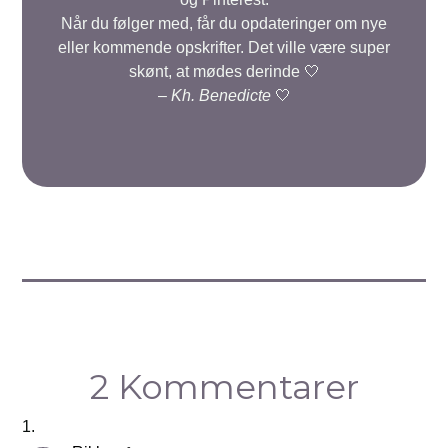
Når du følger med, får du opdateringer om nye
eller kommende opskrifter. Det ville være super
skønt, at mødes derinde 🤍
–
Kh. Benedicte
🤍
2 Kommentarer