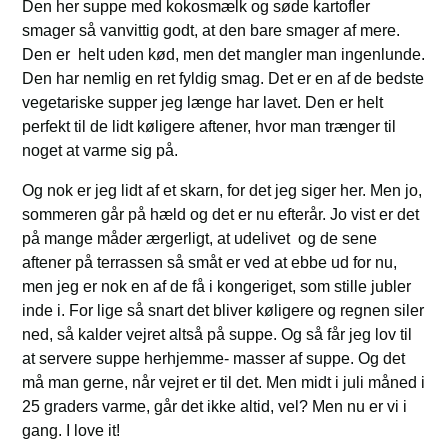
Den her suppe med kokosmælk og søde kartofler
smager så vanvittig godt, at den bare smager af mere.
Den er helt uden kød, men det mangler man ingenlunde.
Den har nemlig en ret fyldig smag. Det er en af de bedste
vegetariske supper jeg længe har lavet. Den er helt
perfekt til de lidt køligere aftener, hvor man trænger til
noget at varme sig på.
Og nok er jeg lidt af et skarn, for det jeg siger her. Men jo,
sommeren går på hæld og det er nu efterår. Jo vist er det
på mange måder ærgerligt, at udelivet og de sene
aftener på terrassen så småt er ved at ebbe ud for nu,
men jeg er nok en af de få i kongeriget, som stille jubler
inde i. For lige så snart det bliver køligere og regnen siler
ned, så kalder vejret altså på suppe. Og så får jeg lov til
at servere suppe herhjemme- masser af suppe. Og det
må man gerne, når vejret er til det. Men midt i juli måned i
25 graders varme, går det ikke altid, vel? Men nu er vi i
gang. I love it!