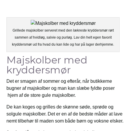
Grillede majskolber serveret med den lækreste kryddersmør rørt
sammen af hvidløg, salvie og purløg. Lav din helt egen favorit
kryddersmør ud fra hvad du kan lide og har på lager derhjemme.
Majskolber med
kryddersmør
Det er smagen af sommer og efterår, når butikkerne
bugner af majskolber og man kan slæbe fyldte poser
hjem af de store gule majskolber.
De kan koges og grilles de skønne søde, sprøde og
solgule majskolber. Det er en af de bedste måder at lave
nemt tilbehør til maden som både børn og voksne elsker.