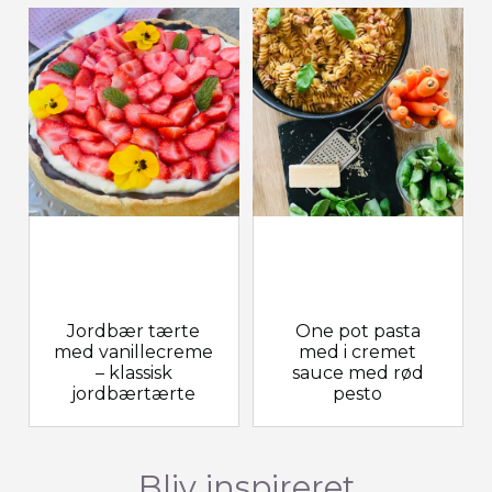
Jordbær tærte
One pot pasta
med vanillecreme
med i cremet
– klassisk
sauce med rød
jordbærtærte
pesto
Bliv inspireret