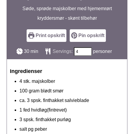
Søde, sprøde majskolber med hjememrørt
kryddersmør - skønt tilbehør
Print opskrift
Pin opskrift
minutter
30
min
Servings:
personer
Ingredienser
4
stk.
majskolber
100
gram
blødt smør
ca. 3
spsk.
finthakket salvieblade
1
fed
hvidløg(fintrevet)
3
spsk.
finthakket purløg
salt pg peber