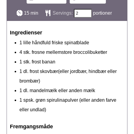
minutter
15
min
Servings:
portioner
Ingredienser
1
lille håndfuld
friske spinatblade
4
stk.
frosne mellemstore broccolibuketter
1
stk.
frost banan
1
dl.
frost skovbær(eller jordbær, hindbær eller
brombær)
1
dl.
mandelmælk eller anden mælk
1
spsk.
grøn spirulinapulver (eller anden farve
eller undlad)
Fremgangsmåde