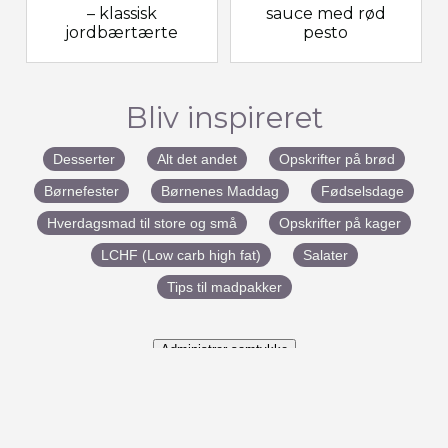
– klassisk
sauce med rød
jordbærtærte
pesto
Bliv inspireret
Desserter
Alt det andet
Opskrifter på brød
Børnefester
Børnenes Maddag
Fødselsdage
Hverdagsmad til store og små
Opskrifter på kager
LCHF (Low carb high fat)
Salater
Tips til madpakker
Administrer samtykke
#BenedictesMad